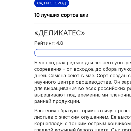
САД И ОГОРОД
10 лучших сортов ели
«ДЕЛИКАТЕС»
Рейтинг: 4.8
Белоплодная редька для летнего употр
созревания – от всходов до сбора пуч
дней. Семена сеют в мае. Сорт создан
научного центра овощеводства. Он заре
для выращивания во всех российских ре
выращивают под временными пленочны
ранней продукции.
Растения образуют прямостоячую розе
листьев с жестким опушением. Ее высо
корнеплоды с тонким острым кончиком 
гладкой кожицей белого цвета. Они по