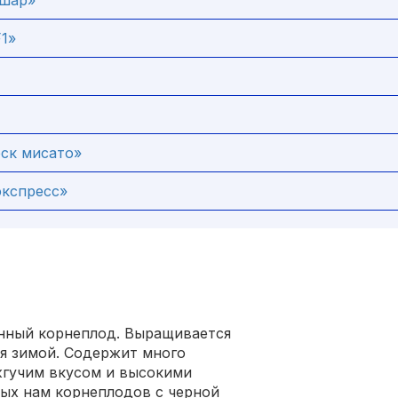
шар»
1»
ск мисато»
экспресс»
енный корнеплод. Выращивается
ия зимой. Содержит много
жгучим вкусом и высокими
ых нам корнеплодов с черной