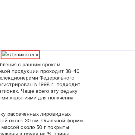
ебления с ранним сроком
ковой продукции проходит 38-40
 селекционерами Федерального
гистрирован в 1998 г, подходит
гионах. Чаще всего эту редьку
ми укрытиями для получения
тку рассеченных лировидных
той около 30 см. Овальной формы
массой около 50 г покрыты
гружены в почву на ¾ длины,