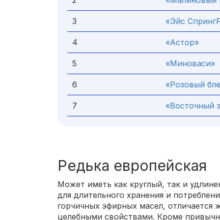
2
«Малиновый 
3
«Эйс СпрингF
4
«Астор»
5
«Миноваси»
6
«Розовый бле
7
«Восточный 
Редька европейская
Может иметь как круглый, так и удлин
для длительного хранения и потреблен
горчичных эфирных масел, отличается 
целебными свойствами. Кроме привычн