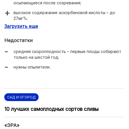
осыпающиеся после созревания;
высокое содержание аскорбиновой кислоты – до
27мг%;
Загрузить еще
высокая урожайность;
хорошая зимостойкость;
Недостатки
высокий иммунитет.
средняя скороплодность – первые плоды собирают
только на шестой год;
нужны опылители.
САД И ОГОРОД
10 лучших самоплодных сортов сливы
«ЭРА»