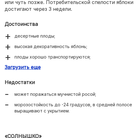
или чуть позже. Потребительской спелости яблоки
достигают через 3 недели.
Достоинства
десертные плоды;
высокая декоративность яблонь;
плоды хорошо транспортируются;
Загрузить еще
хранятся они до января;
устойчивость к парше;
Недостатки
скороплодность;
может поражаться мучнистой росой;
хорошая урожайность – до 25 кг с дерева без
морозостойкость до -24 градусов, в средней полосе
периодичности.
выращивают с укрытием.
«СОЛНЫШКО»