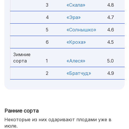
3
«Скала»
4.8
4
«Эра»
4.7
5
«Солнышко»
4.6
6
«Кроха»
4.5
Зимние
сорта
1
«Алеся»
5.0
2
«Братчуд»
4.9
Ранние сорта
Некоторые из них одаривают плодами уже в
июле.