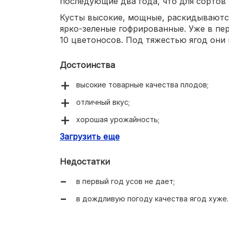
последующие два года, что для сортов 
Кусты высокие, мощные, раскидываются
ярко-зеленые гофрированные. Уже в пе
10 цветоносов. Под тяжестью ягод они 
Достоинства
высокие товарные качества плодов;
отличный вкус;
хорошая урожайность;
Загрузить еще
высокое содержание сахара уже в технич
стойко переносит жару;
Недостатки
ягоды выровнены в течение всего сезона
в первый год усов не дает;
устойчивость к болезням.
в дождливую погоду качества ягод хуже.