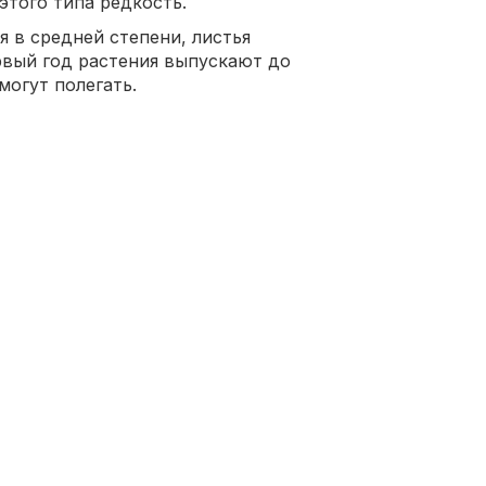
этого типа редкость.
 в средней степени, листья
рвый год растения выпускают до
могут полегать.
еской спелости;
;