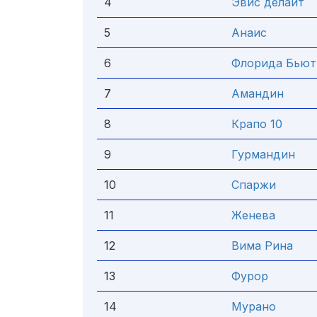
4
Эвис делайт
5
Анаис
6
Флорида Бьют
7
Амандин
8
Крапо 10
9
Гурмандин
10
Спаржи
11
Женева
12
Вима Рина
13
Фурор
14
Мурано