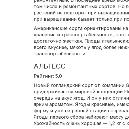
ремонтантные. В последнее время можн
том числе и ремонтантных сортов. Но 
растений не повторит при выращивании
при выращивании бывает только при по
Американские сорта ориентированы на 
хранение и транспортабельность, поэто
достаточно жесткая. Плоды итальянски
всего вкуснее, мякоть у ягод более неж
транспортабельности.
АЛЬТЕСС
Рейтинг: 5.0
Новый голландский сорт от компании Go
придерживается мировой концепции Fle
очередь на вкус ягод. И он у них отли
ярким ароматом. Ягоды красивые, име
форму и уже на ранней стадии созрева
Ягоды первого сбора набирают массу до 
Урожайность очень хорошая — 1,2 кг с к