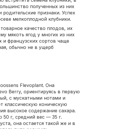
о встретить семена клубники, в
большинство полученных из них
 родительские признаки. Успех
севе мелкоплодной клубники.
товарное качество плодов, их
му мякоть ягод у многих из них
х и французских сортов чаще
ная, обычно не в ущерб
ossens Flevoplant. Она
vo Berry, ориентируясь в первую
чный, с мускатными нотами и
ют классическую коническую
ния высокое содержание сахара.
50 г, средний вес — 35 г.
уста, она остается такой же и в