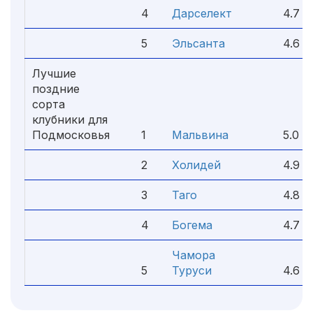
4
Дарселект
4.7
5
Эльсанта
4.6
Лучшие
поздние
сорта
клубники для
Подмосковья
1
Мальвина
5.0
2
Холидей
4.9
3
Таго
4.8
4
Богема
4.7
Чамора
5
Туруси
4.6