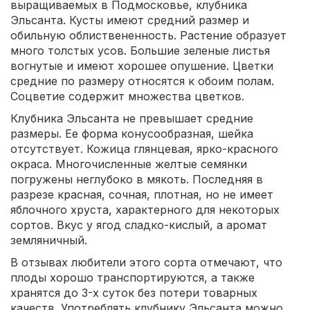
выращиваемых в Подмосковье, клубника
Эльсанта. Кусты имеют средний размер и
обильную облиствененность. Растение образует
много толстых усов. Большие зеленые листья
вогнутые и имеют хорошее опушение. Цветки
средние по размеру относятся к обоим полам.
Соцветие содержит множества цветков.
Клубника Эльсанта не превышает средние
размеры. Ее форма конусообразная, шейка
отсутствует. Кожица глянцевая, ярко-красного
окраса. Многочисленные желтые семянки
погружены неглубоко в мякоть. Последняя в
разрезе красная, сочная, плотная, но не имеет
яблочного хруста, характерного для некоторых
сортов. Вкус у ягод сладко-кислый, а аромат
земляничный.
В отзывах любители этого сорта отмечают, что
плоды хорошо транспортируются, а также
хранятся до 3-х суток без потери товарных
качеств. Употреблять клубнику Эльсанта можно