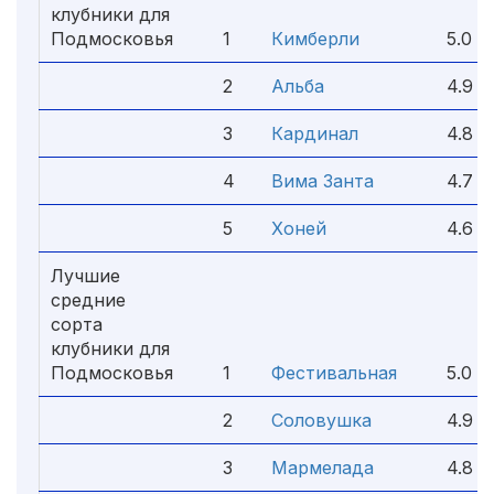
клубники для
Подмосковья
1
Кимберли
5.0
2
Альба
4.9
3
Кардинал
4.8
4
Вима Занта
4.7
5
Хоней
4.6
Лучшие
средние
сорта
клубники для
Подмосковья
1
Фестивальная
5.0
2
Соловушка
4.9
3
Мармелада
4.8