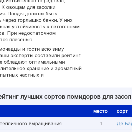
 действительно порадовал,
 К овощам для засолки
ия. Плоды должны быть
 через горлышко банки. У них
ьная устойчивость к патогенным
ов. При недостаточном
тся плесенью.
мочадцы и гости всю зиму
аши эксперты составили рейтинг
ые обладают оптимальными
лительное хранение и ароматный
опытных частных и
ейтинг лучших сортов помидоров для засол
место
сорт
 тепличного выращивания
1
Де Ба