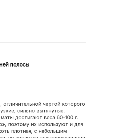
дней полосы
, отличительной чертой которого
узкие, сильно вытянутые,
маты достигают веса 60-100 г.
о», поэтому их используют и для
коть плотная, с небольшим
я, не лопается при перезревании