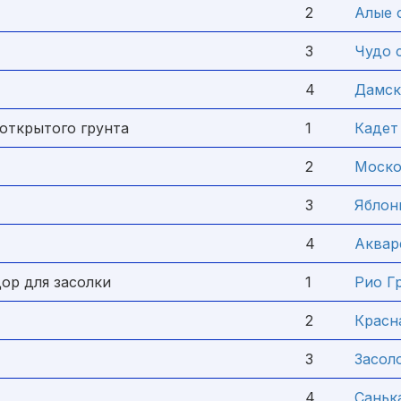
2
Алые 
3
Чудо 
4
Дамск
открытого грунта
1
Кадет
2
Моско
3
Яблон
4
Аквар
ор для засолки
1
Рио Г
2
Красн
3
Засол
4
Саньк