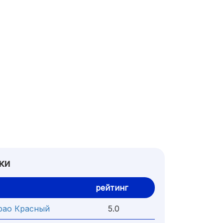
ки
рейтинг
рао Красный
5.0