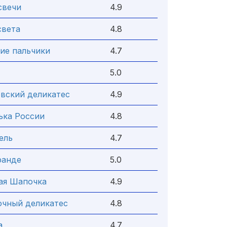
свечи
4.9
света
4.8
ие пальчики
4.7
5.0
вский деликатес
4.9
ька России
4.8
ель
4.7
ранде
5.0
ая Шапочка
4.9
очный деликатес
4.8
а
4.7