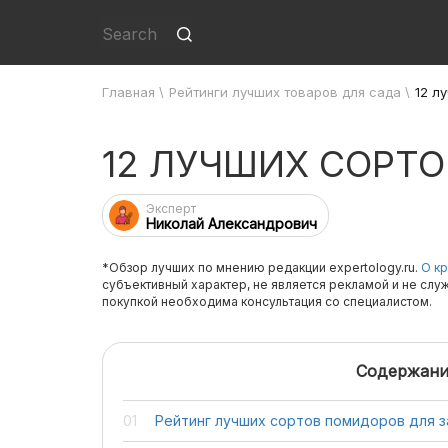
Главная
\
Рейтинги лучших товаров для сада
\
12 л
12 ЛУЧШИХ СОРТ
Эксперт
Николай Александрович
*Обзор лучших по мнению редакции expertology.ru.
О кр
субъективный характер, не является рекламой и не слу
покупкой необходима консультация со специалистом.
Содержани
Рейтинг лучших сортов помидоров для з