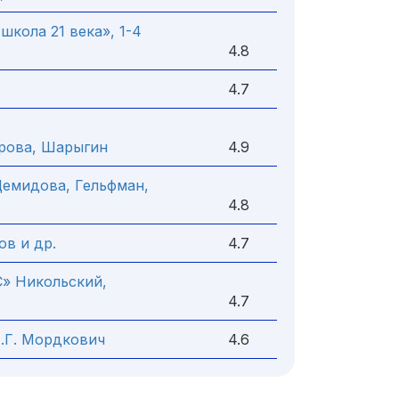
школа 21 века», 1-4
4.8
4.7
орова, Шарыгин
4.9
 Демидова, Гельфман,
4.8
ов и др.
4.7
С» Никольский,
4.7
А.Г. Мордкович
4.6