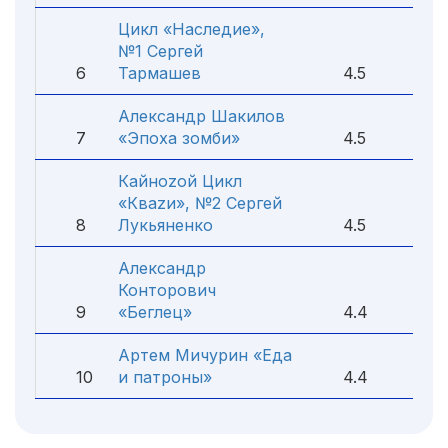
Цикл «Наследие»,
№1 Сергей
6
Тармашев
4.5
Александр Шакилов
7
«Эпоха зомби»
4.5
Кайноzой Цикл
«Кваzи», №2 Сергей
8
Лукьяненко
4.5
Александр
Конторович
9
«Беглец»
4.4
Артем Мичурин «Еда
10
и патроны»
4.4