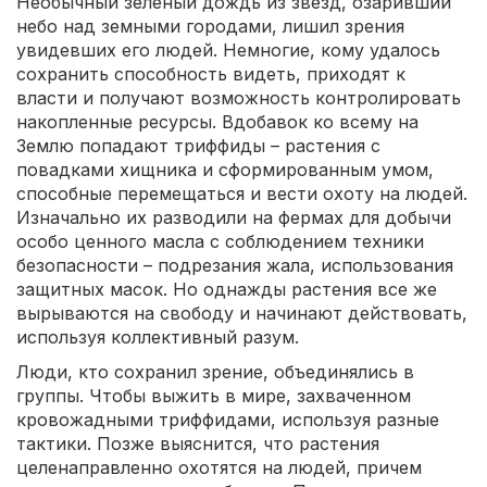
Необычный зеленый дождь из звезд, озаривший
небо над земными городами, лишил зрения
увидевших его людей. Немногие, кому удалось
сохранить способность видеть, приходят к
власти и получают возможность контролировать
накопленные ресурсы. Вдобавок ко всему на
Землю попадают триффиды – растения с
повадками хищника и сформированным умом,
способные перемещаться и вести охоту на людей.
Изначально их разводили на фермах для добычи
особо ценного масла с соблюдением техники
безопасности – подрезания жала, использования
защитных масок. Но однажды растения все же
вырываются на свободу и начинают действовать,
используя коллективный разум.
Люди, кто сохранил зрение, объединялись в
группы. Чтобы выжить в мире, захваченном
кровожадными триффидами, используя разные
тактики. Позже выяснится, что растения
целенаправленно охотятся на людей, причем