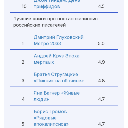
Джон Уиндем: День
10
триффидов
4.5
Лучшие книги про постапокалипсис
российских писателей
Дмитрий Глуховский
1
Метро 2033
5.0
Андрей Круз Эпоха
2
мертвых
4.9
Братья Стругацкие
3
«Пикник на обочине»
4.8
Яна Вагнер «Живые
4
люди»
4.7
Борис Громов
«Рядовые
5
апокалипсиса»
4.7