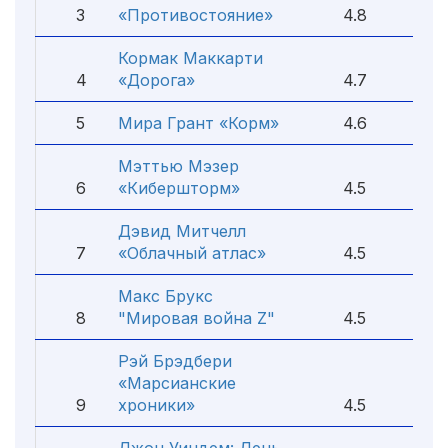
3
«Противостояние»
4.8
Кормак Маккарти
4
«Дорога»
4.7
5
Мира Грант «Корм»
4.6
Мэттью Мэзер
6
«Кибершторм»
4.5
Дэвид Митчелл
7
«Облачный атлас»
4.5
Макс Брукс
8
"Мировая война Z"
4.5
Рэй Брэдбери
«Марсианские
9
хроники»
4.5