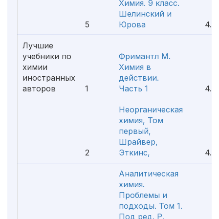
Химия. 9 класс.
Шелинский и
5
Юрова
4.5
Лучшие
учебники по
Фримантл М.
химии
Химия в
иностранных
действии.
авторов
1
Часть 1
4.9
Неорганическая
химия, Том
первый,
Шрайвер,
2
Эткинс,
4.8
Аналитическая
химия.
Проблемы и
подходы. Том 1.
Под ред. Р.