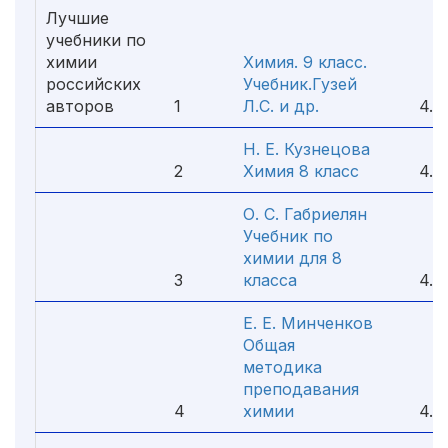
Лучшие
учебники по
химии
Химия. 9 класс.
российских
Учебник.Гузей
авторов
1
Л.С. и др.
4.9
Н. Е. Кузнецова
2
Химия 8 класс
4.8
О. С. Габриелян
Учебник по
химии для 8
3
класса
4.7
Е. Е. Минченков
Общая
методика
преподавания
4
химии
4.6