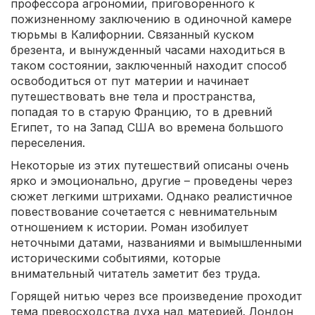
профессора агрономии, приговоренного к
пожизненному заключению в одиночной камере
тюрьмы в Калифорнии. Связанный куском
брезента, и вынужденный часами находиться в
таком состоянии, заключенный находит способ
освободиться от пут материи и начинает
путешествовать вне тела и пространства,
попадая то в старую Францию, то в древний
Египет, то на Запад США во времена большого
переселения.
Некоторые из этих путешествий описаны очень
ярко и эмоционально, другие – проведены через
сюжет легкими штрихами. Однако реалистичное
повествование сочетается с невнимательным
отношением к истории. Роман изобилует
неточными датами, названиями и вымышленными
историческими событиями, которые
внимательный читатель заметит без труда.
Горящей нитью через все произведение проходит
тема превосходства духа над материей. Лондон