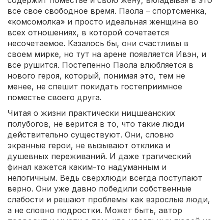
содержит поместье и свою жену, вкладывая в это
все свое свободное время. Паола – спортсменка,
«комсомолка» и просто идеальная женщина во
всех отношениях, в которой сочетается
несочетаемое. Казалось бы, они счастливы в
своем мирке, но тут на арене появляется Ивэн, и
все рушится. Постепенно Паола влюбляется в
нового героя, который, понимая это, тем не
менее, не спешит покидать гостеприимное
поместье своего друга.
Читая о жизни практически ницшеанских
полубогов, не верится в то, что такие люди
действительно существуют. Они, словно
экранные герои, не вызывают отклика и
душевных переживаний. И даже трагический
финал кажется каким-то надуманным и
нелогичным. Ведь сверхлюди всегда поступают
верно. Они уже давно победили собственные
слабости и решают проблемы как взрослые люди,
а не словно подростки. Может быть, автор