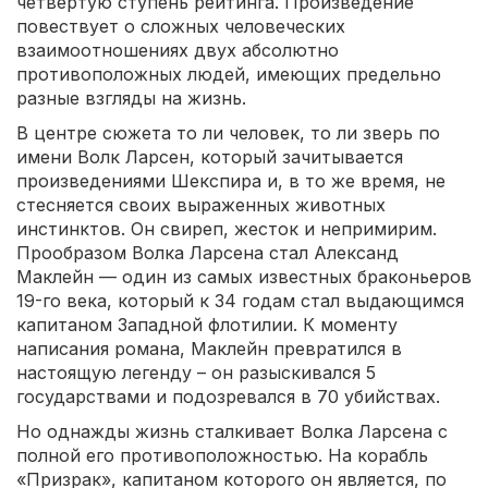
четвертую ступень рейтинга. Произведение
повествует о сложных человеческих
взаимоотношениях двух абсолютно
противоположных людей, имеющих предельно
разные взгляды на жизнь.
В центре сюжета то ли человек, то ли зверь по
имени Волк Ларсен, который зачитывается
произведениями Шекспира и, в то же время, не
стесняется своих выраженных животных
инстинктов. Он свиреп, жесток и непримирим.
Прообразом Волка Ларсена стал Александ
Маклейн — один из самых известных браконьеров
19-го века, который к 34 годам стал выдающимся
капитаном Западной флотилии. К моменту
написания романа, Маклейн превратился в
настоящую легенду – он разыскивался 5
государствами и подозревался в 70 убийствах.
Но однажды жизнь сталкивает Волка Ларсена с
полной его противоположностью. На корабль
«Призрак», капитаном которого он является, по