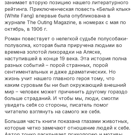
занимает вторую позицию нашего литературного
рейтинга. Приключенческая повесть «Белый клык»
(White Fang) впервые была опубликована в
журнале The Outing Magazine, в номерах с мая по
октябрь, в 1906 г.
Роман повествует о нелегкой судьбе полусобаки-
полуволка, которая была приручена людьми во
времена золотой лихорадки на Аляске,
наступившей в конце 19 века. Эта история полна
разных событий – порой странных, порой
сентиментальных и даже драматических. Но
жизнь учит нашего главного героя тому, что
каким суровым бы ни был окружающий внешний
мир – человек может причинить другому гораздо
больше страданий. И чтобы мы, люди, смогли
увидеть себя со стороны, писатель помог
читателю взглянуть на самого же себя.
Большая часть книги показана глазами животных,
которые четко замечают отношение людей к себе.
Автор тонко раскрывает психологию и мотивы