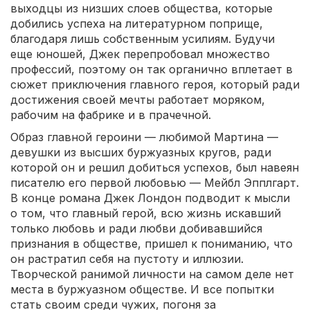
выходцы из низших слоев общества, которые
добились успеха на литературном поприще,
благодаря лишь собственным усилиям. Будучи
еще юношей, Джек перепробовал множество
профессий, поэтому он так органично вплетает в
сюжет приключения главного героя, который ради
достижения своей мечты работает моряком,
рабочим на фабрике и в прачечной.
Образ главной героини — любимой Мартина —
девушки из высших буржуазных кругов, ради
которой он и решил добиться успехов, был навеян
писателю его первой любовью — Мейбл Эпплгарт.
В конце романа Джек Лондон подводит к мысли
о том, что главный герой, всю жизнь искавший
только любовь и ради любви добивавшийся
признания в обществе, пришел к пониманию, что
он растратил себя на пустоту и иллюзии.
Творческой ранимой личности на самом деле нет
места в буржуазном обществе. И все попытки
стать своим среди чужих, погоня за