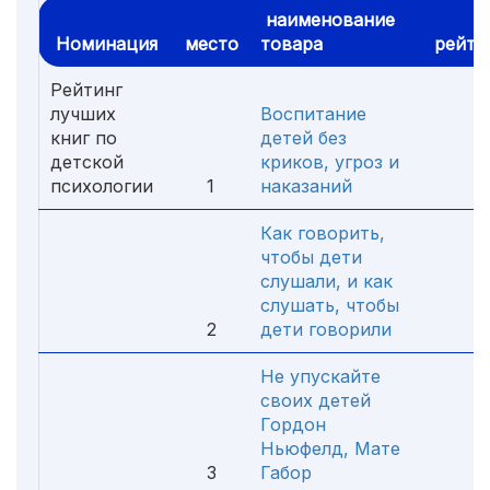
наименование
Номинация
место
товара
рейти
Рейтинг
лучших
Воспитание
книг по
детей без
детской
криков, угроз и
психологии
1
наказаний
4.
Как говорить,
чтобы дети
слушали, и как
слушать, чтобы
2
дети говорили
4.
Не упускайте
своих детей
Гордон
Ньюфелд, Мате
3
Габор
4.