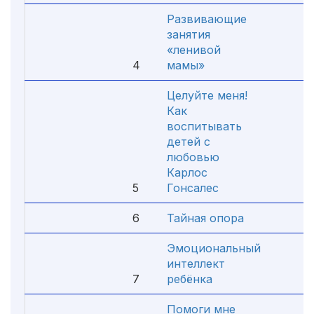
Развивающие
занятия
«ленивой
4
мамы»
4.
Целуйте меня!
Как
воспитывать
детей с
любовью
Карлос
5
Гонсалес
4.
6
Тайная опора
4.
Эмоциональный
интеллект
7
ребёнка
4.
Помоги мне