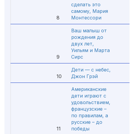
сделать это
самому, Мария
8
Монтессори
4.
Ваш малыш от
рождения до
двух лет,
Уильям и Марта
9
Сирс
4.
Дети — с небес,
10
Джон Грэй
4.
Американские
дети играют с
удовольствием,
французские –
по правилам, а
русские – до
11
победы
4.