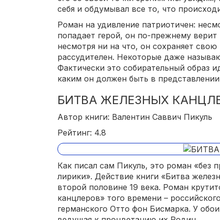
себя и обдумывал все то, что происход
Роман на удивление патриотичен: несмо
попадает герой, он по-прежнему верит 
несмотря ни на что, он сохраняет свою 
рассудителен. Некоторые даже называ
Фактически это собирательный образ и
каким он должен быть в представлении
БИТВА ЖЕЛЕЗНЫХ КАНЦЛ
Автор книги: Валентин Саввич Пикуль
Рейтинг: 4.8
Как писал сам Пикуль, это роман «без п
лирики». Действие книги «Битва желез
второй половине 19 века. Роман крутит
канцлеров» того времени – российског
германского Отто фон Бисмарка. У обои
ведущая к процветанию их Родин.