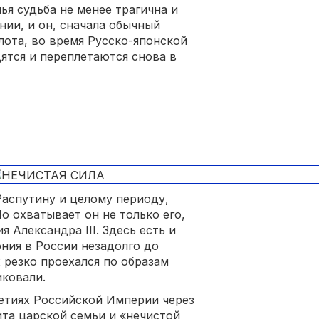
ья судьба не менее трагична и
нии, и он, сначала обычный
лота, во время Русско-японской
дятся и переплетаются снова в
аспутину и целому периоду,
о охватывает он не только его,
 Александра III. Здесь есть и
ония в России незадолго до
резко проехался по образам
иковали.
етиях Российской Империи через
ита царской семьи и «нечистой