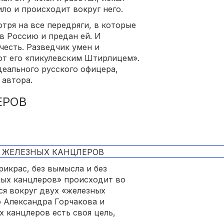
ило и происходит вокруг него.
тря на все передряги, в которые
в Россию и предан ей. И
честь. Разведчик умен и
ют его «пикулевским Штирлицем».
деального русского офицера,
 автора.
ЕРОВ
рикрас, без вымысла и без
ных канцлеров» происходит во
ся вокруг двух «железных
о Александра Горчакова и
х канцлеров есть своя цель,