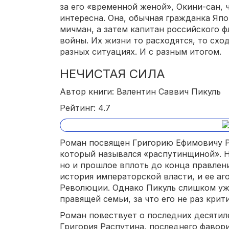
за его «временной женой», Окини-сан, ч
интересна. Она, обычная гражданка Япо
мичман, а затем капитан российского ф
войны. Их жизни то расходятся, то схо
разных ситуациях. И с разным итогом.
НЕЧИСТАЯ СИЛА
Автор книги: Валентин Саввич Пикуль
Рейтинг: 4.7
Роман посвящен Григорию Ефимовичу Р
который назывался «распутинщиной». Н
но и прошлое вплоть до конца правления
история императорской власти, и ее аг
Революции. Однако Пикуль слишком уж 
правящей семьи, за что его не раз крит
Роман повествует о последних десятил
Григория Распутина, последнего фавор