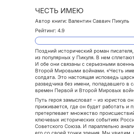
ЧЕСТЬ ИМЕЮ
Автор книги: Валентин Саввич Пикуль
Рейтинг: 4.9
Поздний исторический роман писателя
из популярных у Пикуля. В нем сплетаю
И обе они связаны с серьезными военн
Второй Мировыми войнами. «Честь имею
солдата. Это настоящая исповедь царск
разведчика без имени, попадавшего в с
времен Первой и Второй Мировых войн
Путь героя замысловат – из юристов он
приживается, где он будет работать и 
претерпевает множество происшествий,
ключевых исторических событиях Росси
Советского Союза. И параллельно анал
его со своей точки зрения. Мы увидим, 