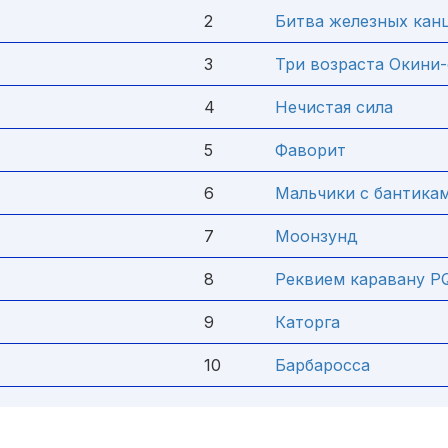
2
Битва железных кан
3
Три возраста Окини-
4
Нечистая сила
5
Фаворит
6
Мальчики с бантика
7
Моонзунд
8
Реквием каравану P
9
Каторга
10
Барбаросса