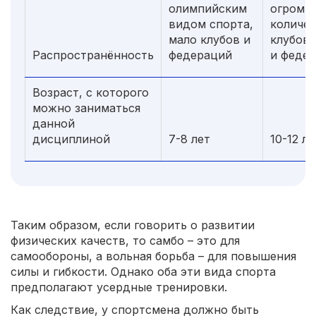
олимпийским
огромн
видом спорта,
количе
мало клубов и
клубов,
Распространённость
федераций
и феде
Возраст, с которого
можно заниматься
данной
дисциплиной
7-8 лет
10-12 ле
Таким образом, если говорить о развитии
физических качеств, то самбо – это для
самообороны, а вольная борьба – для повышения
силы и гибкости. Однако оба эти вида спорта
предполагают усердные тренировки.
Как следствие, у спортсмена должно быть