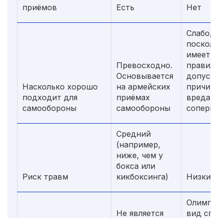
приёмов
Есть
Нет
Слабо,
поскол
имеет к
Превосходно.
правил,
Основывается
допуск
Насколько хорошо
на армейских
причин
подходит для
приёмах
вреда
самообороны
самообороны
соперн
Средний
(например,
ниже, чем у
бокса или
Риск травм
кикбоксинга)
Низкий
Олимпи
Не является
вид спо