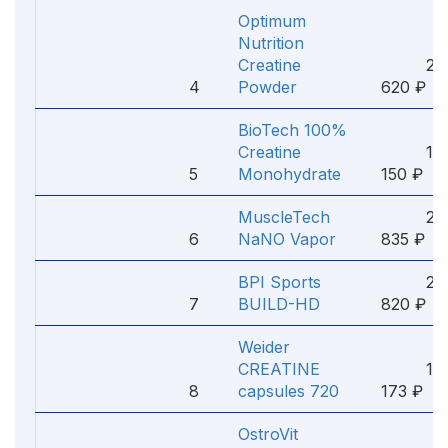
Optimum
Nutrition
Creatine
2
4
Powder
620 ₽
BioTech 100%
Creatine
1
5
Monohydrate
150 ₽
MuscleTech
2
6
NaNO Vapor
835 ₽
BPI Sports
2
7
BUILD-HD
820 ₽
Weider
CREATINE
1
8
capsules 720
173 ₽
OstroVit