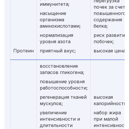
перегрузка
иммунитета;
почек за счет
насыщение
повышенного
организма
содержания
аминокислотами;
белка;
нормализация
риск развития
уровня азота
побочек;
Протеин
приятный вкус;
высокая цена.
восстановление
запасов гликогена;
повышение уровня
работоспособности;
регенерация тканей
высокая
мускулов;
калорийность;
увеличение
набор жира
интенсивности и
при малой
длительности
интенсивност