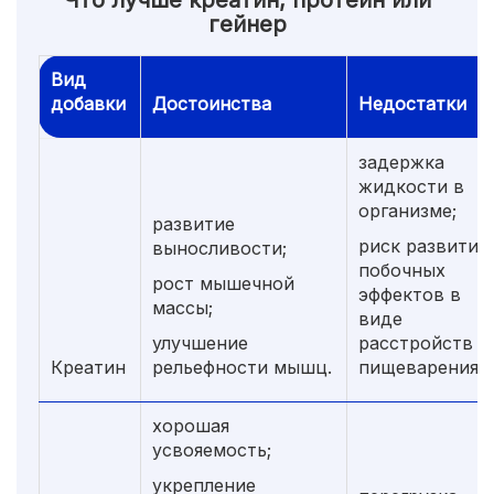
Что лучше креатин, протеин или
гейнер
Вид
добавки
Достоинства
Недостатки
задержка
жидкости в
организме;
развитие
риск развития
выносливости;
побочных
рост мышечной
эффектов в
массы;
виде
улучшение
расстройств
Креатин
рельефности мышц.
пищеварения.
хорошая
усвояемость;
укрепление