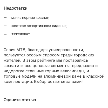
крепкая и долговечная стальная рама;
Недостатки
отзывчивые дисковые тормоза без «восьмерки»;
миниатюрные крылья;
мягкий, нешумный ход.
жесткое «спортивное» сиденье;
тяжеловат.
Серия MTB, благодаря универсальности,
пользуется особым спросом среди городских
жителей. В этом рейтинге мы постарались
захватить все ценовые сегменты, предложив и
недорогие стальные горные велосипеды, и
топовые модели на алюминиевой раме в классной
комплектации. Выбор остается за вами!
Оцените статью