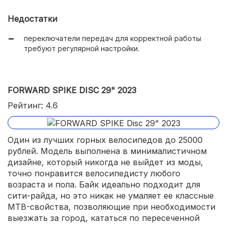
21-скоростная система Shimano для оптимального
выбора передачи в зависимости от условий
Недостатки
педалирования;
переключатели передач для корректной работы
повышенная нагрузка – до 130 кг;
требуют регулярной настройки.
австрийская сборка из компонентов, выпущенных в
Тайване и Китае на ведущих профильных заводах.
FORWARD SPIKE DISC 29" 2023
Рейтинг: 4.6
Один из лучших горных велосипедов до 25000
рублей. Модель выполнена в минималистичном
дизайне, который никогда не выйдет из моды,
точно понравится велосипедисту любого
возраста и пола. Байк идеально подходит для
сити-райда, но это никак не умаляет ее классные
MTB-свойства, позволяющие при необходимости
выезжать за город, кататься по пересеченной