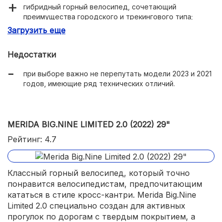
гибридный горный велосипед, сочетающий
преимущества городского и трекингового типа;
Загрузить еще
полуспортивная посадка, рассчитанная на
длительные поездки;
Недостатки
жесткая, но легкая вилка;
при выборе важно не перепутать модели 2023 и 2021
16-скоростная трансмиссия Shimano Tourney;
годов, имеющие ряд технических отличий.
резина 29 дюймов с универсальным протектором,
подходящим для грунта и асфальта;
3 размера на выбор позволит подобрать велосипед
MERIDA BIG.NINE LIMITED 2.0 (2022) 29"
для роста 165-190 см.
Рейтинг: 4.7
Классный горный велосипед, который точно
понравится велосипедистам, предпочитающим
кататься в стиле кросс-кантри. Merida Big.Nine
Limited 2.0 специально создан для активных
прогулок по дорогам с твердым покрытием, а