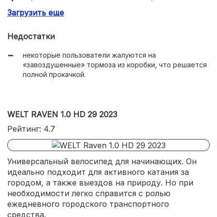
действия;
Загрузить еще
8-скоростная трансмиссия MicroShift c двумя
ведущими звёздами;
Недостатки
малоагрессивная вертикальная посадка, дающая
некоторые пользователи жалуются на
комфорт катания, важный для начинающих
«завоздушенные» тормоза из коробки, что решается
велосипедистов;
полной прокачкой.
руль с антискользящими накладами из качественной
резины;
WELT RAVEN 1.0 HD 29 2023
Рейтинг: 4.7
Универсальный велосипед для начинающих. Он
идеально подходит для активного катания за
городом, а также выездов на природу. Но при
необходимости легко справится с ролью
ежедневного городского транспортного
средства.