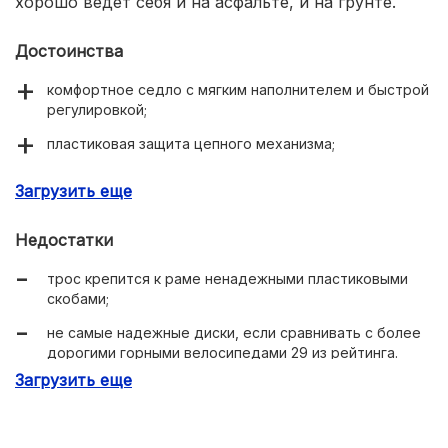
хорошо ведет себя и на асфальте, и на грунте.
Достоинства
комфортное седло с мягким наполнителем и быстрой
регулировкой;
пластиковая защита цепного механизма;
обвес microshift – один из лучших в недорогом
Загрузить еще
сегменте;
дисковые гидравлические тормоза;
Недостатки
облегченная рама;
трос крепится к раме ненадежными пластиковыми
скобами;
вилка с блокировкой хода;
не самые надежные диски, если сравнивать с более
в комплекте устойчивая центральная подножка;
дорогими горными велосипедами 29 из рейтинга.
удобная полуспортивная посадка;
Загрузить еще
три размера рамы на выбор под рост 168-195 см.