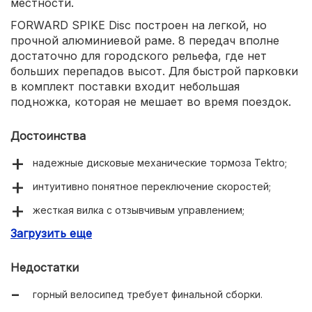
местности.
FORWARD SPIKE Disc построен на легкой, но
прочной алюминиевой раме. 8 передач вполне
достаточно для городского рельефа, где нет
больших перепадов высот. Для быстрой парковки
в комплект поставки входит небольшая
подножка, которая не мешает во время поездок.
Достоинства
надежные дисковые механические тормоза Tektro;
интуитивно понятное переключение скоростей;
жесткая вилка с отзывчивым управлением;
Загрузить еще
отличный баланс цены и качества;
широкие покрышки 29 дюймов с цепким протектором;
Недостатки
российская сборка – на маркетплейсах всегда
горный велосипед требует финальной сборки.
представлена полная цветовая гамма и ростовка.