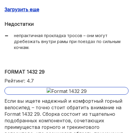
отличная маневренность;
Загрузить еще
приятный ход, независимо от типа покрытия;
Недостатки
высокое качество сборки, свойственное топовому
бренду Trek;
непрактичная прокладка тросов – они могут
дребезжать внутри рамы при поездах по сильным
дисковые механические тормоза Tektro, которые
кочкам.
проще настроить, чем гидравлический аналог;
на раме предусмотрено место для крепления
подножки, подфляжников и багажника.
FORMAT 1432 29
Рейтинг: 4.7
Если вы ищете надежный и комфортный горный
велосипед – точно стоит обратить внимание на
Format 1432 29. Сборка состоит из тщательно
подобранных компонентов, сочетающих
преимущества горного и трекингового