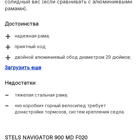
солидный вес (если сравнивать с алюминиевыми
рамами).
Достоинства
надежная рама;
приятный ход;
двойной алюминиевый обод диаметром 29 дюймов;
Загрузить еще
дисковые механические тормоза Clarks CMD-2;
отзывчивая управляемость;
Недостатки
плавное переключение передач.
тяжелая стальная рама;
«из коробки» горный велосипед требует
донастройки тормозов, систем крепления седла.
STELS NAVIGATOR 900 MD F020