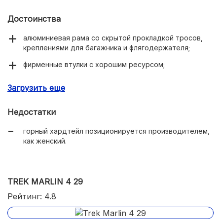
Достоинства
алюминиевая рама со скрытой прокладкой тросов,
креплениями для багажника и флягодержателя;
фирменные втулки с хорошим ресурсом;
практичные покрышки Kendra на 29 дюймов;
Загрузить еще
дисковая гидравлика Tektro с роторами на 180 и 160
мм;
Недостатки
отличная сборка;
горный хардтейл позиционируется производителем,
как женский.
практичная рама с удобной посадкой.
TREK MARLIN 4 29
Рейтинг: 4.8