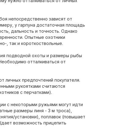
ому нужно отталкиваться от личных
боя непосредственно зависят от
римеру, у гарпуна достаточная площадь
сть, дальность и точность. Однако
вренности. Опытные охотники
но-, так и короткоствольные.
овия подводной охоты и размеры рыбы
Необходимо отталкиваться от
от личных предпочтений покупателя.
ненными рукоятками считаются
отников с перчатками).
ии с некоторыми ружьями могут идти
тные размеры линя - 3 м троса),
снятия/установки), поплавок (повышает
 (дает возможность прицепить