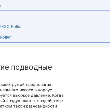
h
ZESO Roller
Roller
кие подводные
ских ружей предполагает
иального насоса в корпус
уется высокое давление. Когда
ый воздух окажет воздействие
татком такой разновидности