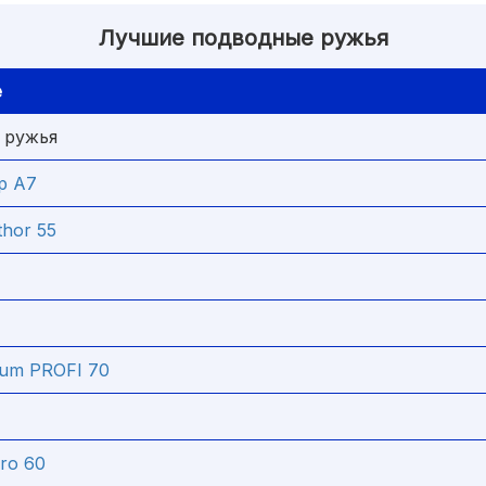
Лучшие подводные ружья
е
 ружья
р А7
thor 55
num PROFI 70
Pro 60