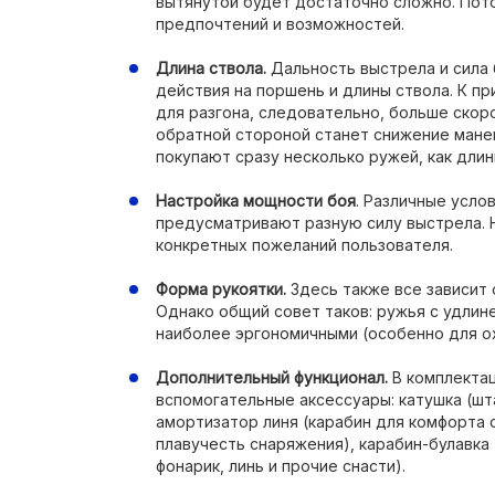
вытянутой будет достаточно сложно. Пот
предпочтений и возможностей.
Длина ствола.
Дальность выстрела и сила 
действия на поршень и длины ствола. К п
для разгона, следовательно, больше скоро
обратной стороной станет снижение мане
покупают сразу несколько ружей, как длин
Настройка мощности боя
. Различные усл
предусматривают разную силу выстрела. 
конкретных пожеланий пользователя.
Форма рукоятки.
Здесь также все зависит 
Однако общий совет таков: ружья с удли
наиболее эргономичными (особенно для ох
Дополнительный функционал.
В комплектац
вспомогательные аксессуары: катушка (шта
амортизатор линя (карабин для комфорта 
плавучесть снаряжения), карабин-булавка
фонарик, линь и прочие снасти).