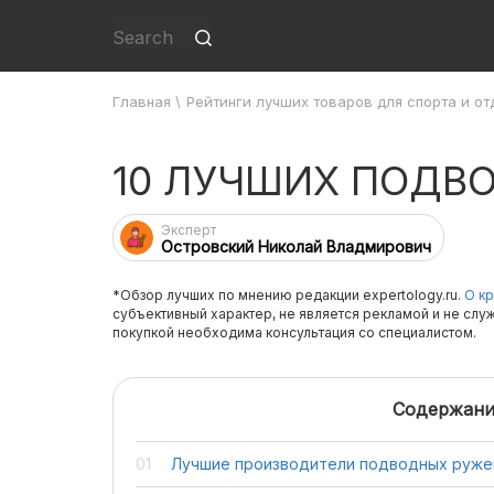
Главная
\
Рейтинги лучших товаров для спорта и от
10 ЛУЧШИХ ПОДВ
Эксперт
Островский Николай Владмирович
*Обзор лучших по мнению редакции expertology.ru.
О кр
субъективный характер, не является рекламой и не слу
покупкой необходима консультация со специалистом.
Содержани
Лучшие производители подводных руже