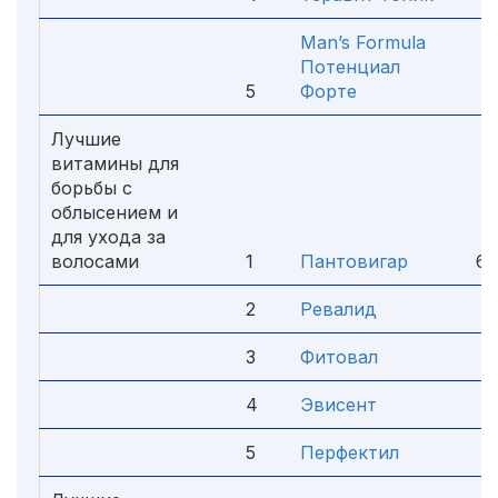
Man’s Formula
Потенциал
5
Форте
Лучшие
витамины для
борьбы с
облысением и
для ухода за
волосами
1
Пантовигар
65
2
Ревалид
5
3
Фитовал
3
4
Эвисент
2
5
Перфектил
6