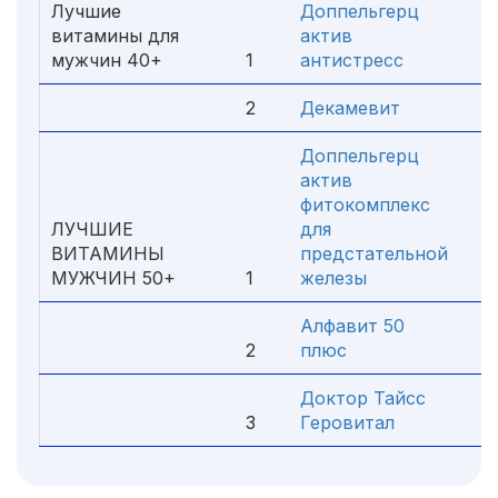
Лучшие
Доппельгерц
витамины для
актив
мужчин 40+
1
антистресс
3
2
Декамевит
Доппельгерц
актив
фитокомплекс
ЛУЧШИЕ
для
ВИТАМИНЫ
предстательной
МУЖЧИН 50+
1
железы
3
Алфавит 50
2
плюс
3
Доктор Тайсс
3
Геровитал
4