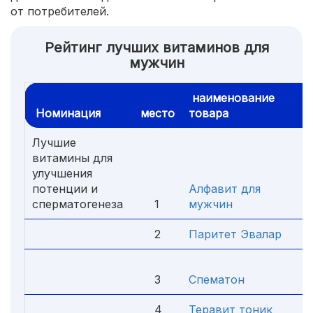
от потребителей.
Рейтинг лучших витаминов для
мужчин
наименование
Номинация
место
товара
ц
Лучшие
витамины для
улучшения
потенции и
Алфавит для
сперматогенеза
1
мужчин
3
2
Паритет Эвалар
5
3
Спематон
6
4
Теравит тоник