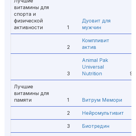
Лучшие
витамины для
спорта и
физической
Дуовит для
активности
1
мужчин
4
Компливит
2
актив
2
Animal Pak
Universal
3
Nutrition
98
Лучшие
витамины для
памяти
1
Витрум Мемори
6
2
Нейромультивит
2
3
Биотредин
1