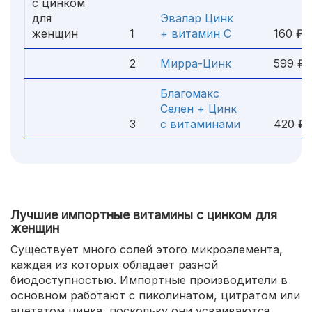
с цинком
для
Эвалар Цинк
женщин
1
+ витамин С
160 ₽
2
Мирра-Цинк
599 ₽
Благомакс
Селен + Цинк
3
с витаминами
420 ₽
Лучшие импортные витамины с цинком для
женщин
Существует много солей этого микроэлемента,
каждая из которых обладает разной
биодоступностью. Импортные производители в
основном работают с пиколинатом, цитратом или
ацетатом цинка, поскольку они усваиваются