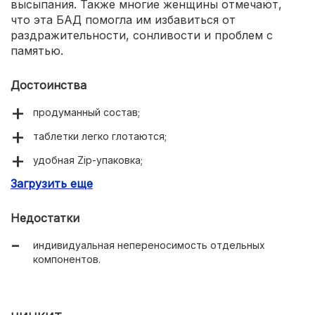
высыпания. Также многие женщины отмечают,
что эта БАД помогла им избавиться от
раздражительности, сонливости и проблем с
памятью.
Достоинства
продуманный состав;
таблетки легко глотаются;
удобная Zip-упаковка;
Загрузить еще
благоприятное воздействие на репродуктивную
систему;
Недостатки
нормализация пищеварения;
индивидуальная непереносимость отдельных
улучшение состояния кожных покровов.
компонентов.