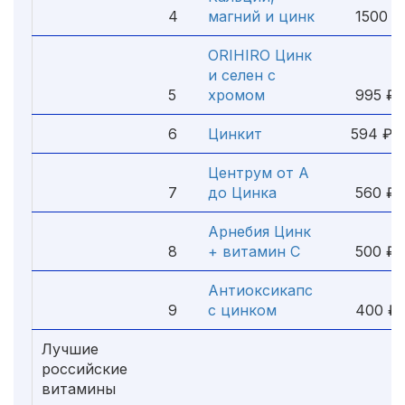
4
магний и цинк
1500 ₽
ORIHIRO Цинк
и селен с
5
хромом
995 ₽
6
Цинкит
594 ₽
Центрум от A
7
до Цинка
560 ₽
Арнебия Цинк
8
+ витамин С
500 ₽
Антиоксикапс
9
с цинком
400 ₽
Лучшие
российские
витамины