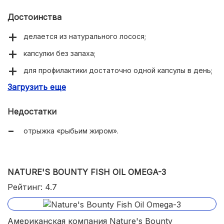
Достоинства
делается из натурального лосося;
капсулки без запаха;
для профилактики достаточно одной капсулы в день;
Загрузить еще
делает более красивыми и здоровыми волосы, ногти,
кожу;
Недостатки
снижает риск развития тромбоза;
отрыжка «рыбьим жиром».
благоприятно влияет на суставы.
NATURE'S BOUNTY FISH OIL OMEGA-3
Рейтинг: 4.7
Американская компания Nature's Bounty