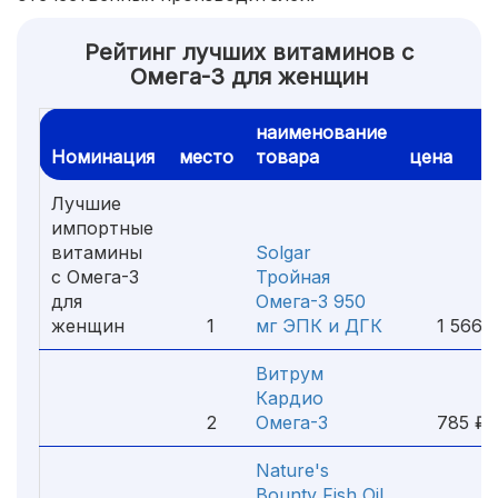
Рейтинг лучших витаминов с
Омега-3 для женщин
наименование
Номинация
место
товара
цена
Лучшие
импортные
витамины
Solgar
с Омега-3
Тройная
для
Омега-3 950
женщин
1
мг ЭПК и ДГК
1 566 
Витрум
Кардио
2
Омега-3
785 ₽
Nature's
Bounty Fish Oil