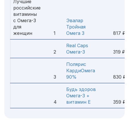
Лучшие
российские
витамины
с Омега-3
Эвалар
для
Тройная
женщин
1
Омега 3
817 ₽
Real Caps
2
Омега-3
319 ₽
Полярис
КардиОмега
3
90%
830 ₽
Будь здоров
Омега-3 +
4
витамин Е
359 ₽