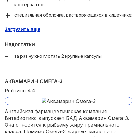
консервантов;
специальная оболочка, растворяющаяся в кишечнике;
улучшает состояние сосудов при варикозной
Загрузить еще
болезни;
придает сил и энергии;
Недостатки
повышает концентрацию внимания;
за раз нужно глотать 2 крупные капсулы.
много капсул в упаковке.
АКВАМАРИН ОМЕГА-3
Рейтинг: 4.4
Английская фармацевтическая компания
Витабиотикс выпускает БАД Аквамарин Омега-3.
Она относится к рыбьему жиру премиального
класса. Помимо Омега-3 жирных кислот этот