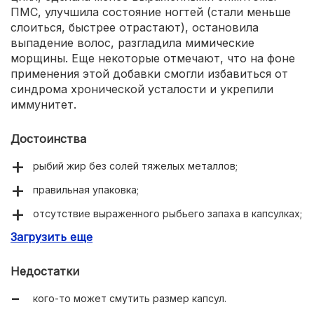
ПМС, улучшила состояние ногтей (стали меньше
слоиться, быстрее отрастают), остановила
выпадение волос, разгладила мимические
морщины. Еще некоторые отмечают, что на фоне
применения этой добавки смогли избавиться от
синдрома хронической усталости и укрепили
иммунитет.
Достоинства
рыбий жир без солей тяжелых металлов;
правильная упаковка;
отсутствие выраженного рыбьего запаха в капсулках;
Загрузить еще
нормализуют цикл, облегчают ПМС;
укрепляет ногти и волосы;
Недостатки
разглаживает мимические морщины;
кого-то может смутить размер капсул.
обеспечивает прилив сил.