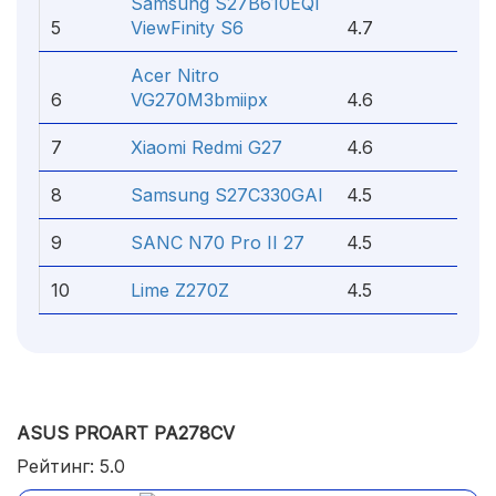
Samsung S27B610EQI
5
ViewFinity S6
4.7
Acer Nitro
6
VG270M3bmiipx
4.6
7
Xiaomi Redmi G27
4.6
8
Samsung S27C330GAI
4.5
9
SANC N70 Pro II 27
4.5
10
Lime Z270Z
4.5
ASUS PROART PA278CV
Рейтинг: 5.0