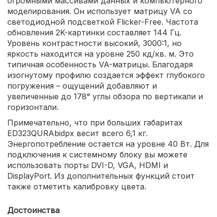
огромными массивами данных и компьютерного
моделирования. Он использует матрицу VA со
светодиодной подсветкой Flicker-Free. Частота
обновления 2K-картинки составляет 144 Гц.
Уровень контрастности высокий, 3000:1, но
яркость находится на уровне 250 кд/кв. м. Это
типичная особенность VA-матрицы. Благодаря
изогнутому профилю создается эффект глубокого
погружения – ощущений добавляют и
увеличенные до 178° углы обзора по вертикали и
горизонтали.
Примечательно, что при больших габаритах
ED323QURAbidpx весит всего 6,1 кг.
Энергопотребление остается на уровне 40 Вт. Для
подключения к системному блоку вы можете
использовать порты DVI-D, VGA, HDMI и
DisplayPort. Из дополнительных функций стоит
также отметить калибровку цвета.
Достоинства