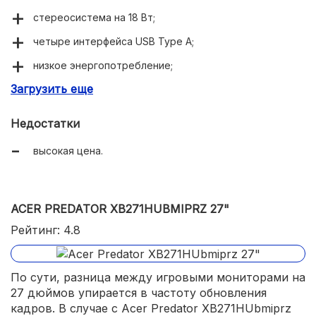
стереосистема на 18 Вт;
четыре интерфейса USB Type A;
низкое энергопотребление;
Загрузить еще
4K-разрешение;
изогнутый экран с большим меню регулировок и
Недостатки
настроек.
высокая цена.
ACER PREDATOR XB271HUBMIPRZ 27"
Рейтинг: 4.8
По сути, разница между игровыми мониторами на
27 дюймов упирается в частоту обновления
кадров. В случае с Acer Predator XB271HUbmiprz