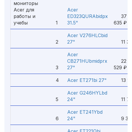
мониторы
Acer для
Acer
работы и
ED323QURAbidpx
37
учебы
1
31.5"
635 ₽
Acer V276HLCbid
2
27"
11 34
Acer
CB271HUbmidprx
22
3
27"
529 ₽
4
Acer ET271bi 27"
13 19
Acer G246HYLbd
5
24"
11 73
Acer ET241Ybd
6
24"
9 390
Acer ET221Qbi