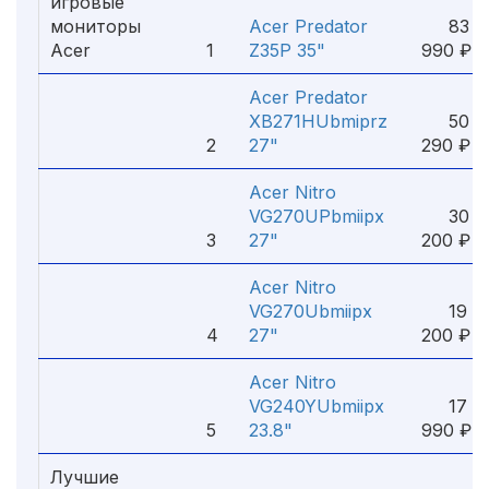
игровые
мониторы
Acer Predator
83
Acer
1
Z35P 35"
990 ₽
Acer Predator
XB271HUbmiprz
50
2
27"
290 ₽
Acer Nitro
VG270UPbmiipx
30
3
27"
200 ₽
Acer Nitro
VG270Ubmiipx
19
4
27"
200 ₽
Acer Nitro
VG240YUbmiipx
17
5
23.8"
990 ₽
Лучшие