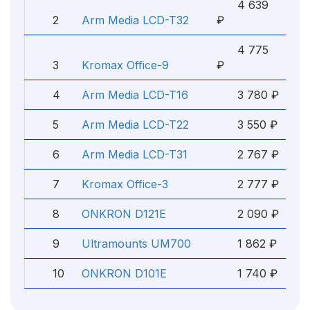
4 639
2
Arm Media LCD-T32
₽
4 775
3
Kromax Office-9
₽
4
Arm Media LCD-T16
3 780 ₽
5
Arm Media LCD-T22
3 550 ₽
6
Arm Media LCD-T31
2 767 ₽
7
Kromax Office-3
2 777 ₽
8
ONKRON D121E
2 090 ₽
9
Ultramounts UM700
1 862 ₽
10
ONKRON D101E
1 740 ₽