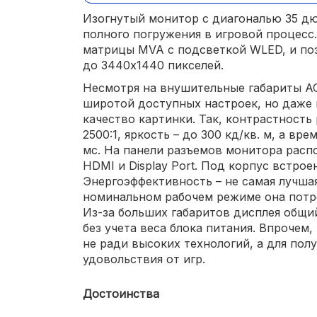
Изогнутый монитор с диагональю 35 д
полного погружения в игровой процесс
матрицы MVA с подсветкой WLED, и по
до 3440x1440 пикселей.
Несмотря на внушительные габариты 
широтой доступных настроек, но даже
качество картинки. Так, контрастность
2500:1, яркость – до 300 кд/кв. м, а вр
мс. На панели разъемов монитора распо
HDMI и Display Port. Под корпус встрое
Энергоэффективность – не самая лучшая
номинальном рабочем режиме она потр
Из-за больших габаритов дисплея общий
без учета веса блока питания. Впрочем
не ради высоких технологий, а для пол
удовольствия от игр.
Достоинства