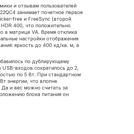
мики и отзывам пользователей
22QC4 занимает почетное первое
cker-free и FreeSync (второй
 HDR 400, что положительно
о в матрице VA. Время отклика
стальные настройки отображения
ния: яркость до 400 кд/кв. м, а
рибавилось по дублирующему
во USB-входов сократилось до 2,
ностью по 5 Вт. При стандартном
Вт энергии, что вполне
 Да и вес можно считать за
положению блока питания он