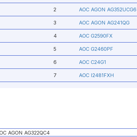
2
AOC AGON AG352UCG6
3
AOC AGON AG241QG
4
AOC G2590FX
5
AOC G2460PF
6
AOC C24G1
7
AOC I2481FXH