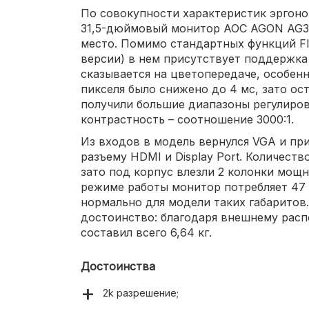
По совокупности характеристик эргоно
31,5-дюймовый монитор AOC AGON AG3
место. Помимо стандартных функций Fli
версии) в нем присутствует поддержка
сказывается на цветопередаче, особенн
пикселя было снижено до 4 мс, зато о
получили большие диапазоны регулирова
контрастность – соотношение 3000:1.
Из входов в модель вернулся VGA и п
разъему HDMI и Display Port. Количест
зато под корпус влезли 2 колонки мощ
режиме работы монитор потребляет 47 
нормально для модели таких габаритов.
достоинство: благодаря внешнему рас
составил всего 6,64 кг.
Достоинства
2k разрешение;