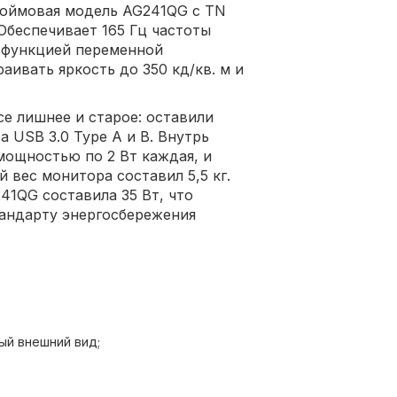
дюймовая модель AG241QG с TN
беспечивает 165 Гц частоты
й функцией переменной
аивать яркость до 350 кд/кв. м и
е лишнее и старое: оставили
а USB 3.0 Type A и B. Внутрь
мощностью по 2 Вт каждая, и
й вес монитора составил 5,5 кг.
1QG составила 35 Вт, что
тандарту энергосбережения
ый внешний вид;