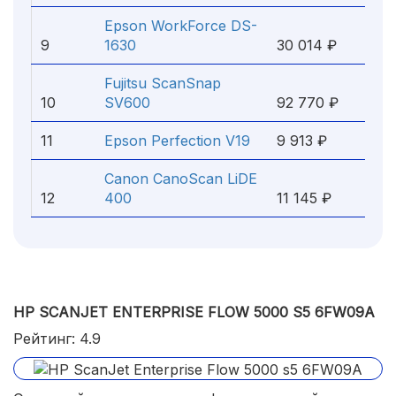
Epson WorkForce DS-
9
1630
30 014 ₽
Fujitsu ScanSnap
10
SV600
92 770 ₽
11
Epson Perfection V19
9 913 ₽
Canon CanoScan LiDE
12
400
11 145 ₽
HP SCANJET ENTERPRISE FLOW 5000 S5 6FW09A
Рейтинг: 4.9