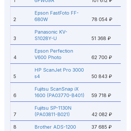
1
6FW09A
101 612 ₽
Epson FastFoto FF-
2
680W
78 054 ₽
Panasonic KV-
3
S1028Y-U
51 368 ₽
Epson Perfection
4
V600 Photo
62 700 ₽
HP ScanJet Pro 3000
5
s4
50 843 ₽
Fujitsu ScanSnap iX
6
1600 (PA03770-B401)
59 718 ₽
Fujitsu SP-1130N
7
(PA03811-B021)
42 082 ₽
8
Brother ADS-1200
37 685 ₽