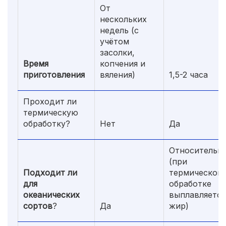
От
нескольких
недель (с
учётом
засолки,
Время
копчения и
приготовления
вяления)
1,5-2 часа
Проходит ли
термическую
обработку?
Нет
Да
Относительн
(при
Подходит ли
термической
для
обработке
океанических
выплавляется
сортов
?
Да
жир)