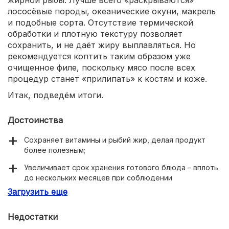
жирной рыбы. Лучше всего «раскрываются»
лососёвые породы, океанические окуни, макрель
и подобные сорта. Отсутствие термической
обработки и плотную текстуру позволяет
сохранить, и не даёт жиру выплавляться. Но
рекомендуется коптить таким образом уже
очищенное филе, поскольку мясо после всех
процедур станет «прилипать» к костям и коже.
Итак, подведём итоги.
Достоинства
Сохраняет витамины и рыбий жир, делая продукт
более полезным;
Увеличивает срок хранения готового блюда – вплоть
до нескольких месяцев при соблюдении
температуры и влажности;
Загрузить еще
Крайне незначительно влияет на вкус и аромат,
позволяя сохранить их естественными;
Недостатки