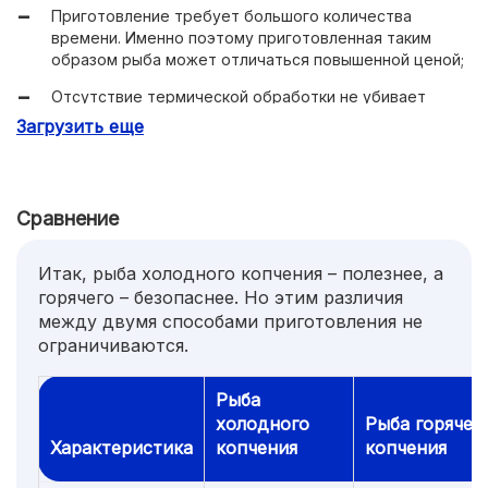
В готовом блюде содержится меньше летучих смол,
Приготовление требует большого количества
опасных для людей с чувствительным пищеварением
времени. Именно поэтому приготовленная таким
или его функциональными нарушениями.
образом рыба может отличаться повышенной ценой;
Отсутствие термической обработки не убивает
паразитов, их яйца и вредоносные бактерии;
Загрузить еще
Упругая текстура готового продукта может кому-то
понравиться, а кому-то – не очень. Поэтому это –
очень субъективный критерий.
Сравнение
Итак, рыба холодного копчения – полезнее, а
горячего – безопаснее. Но этим различия
между двумя способами приготовления не
ограничиваются.
Рыба
холодного
Рыба горячег
Характеристика
копчения
копчения