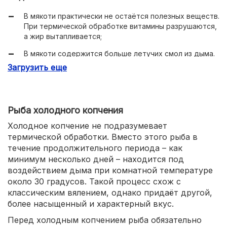
В мякоти практически не остаётся полезных веществ.
При термической обработке витамины разрушаются,
а жир вытапливается;
В мякоти содержится больше летучих смол из дыма.
Они запрещены к употреблению для некоторых
Загрузить еще
людей с непереносимостью или функциональными
расстройствами пищеварения;
Вкусовые качества – более интенсивный вкус и
Рыба холодного копчения
«дымный» аромат – являются субъективными. Так что
они могут понравиться одним людям – и вызвать
Холодное копчение не подразумевает
неприязнь у других.
термической обработки. Вместо этого рыба в
течение продолжительного периода – как
минимум несколько дней – находится под
воздействием дыма при комнатной температуре
около 30 градусов. Такой процесс схож с
классическим вялением, однако придаёт другой,
более насыщенный и характерный вкус.
Перед холодным копчением рыба обязательно