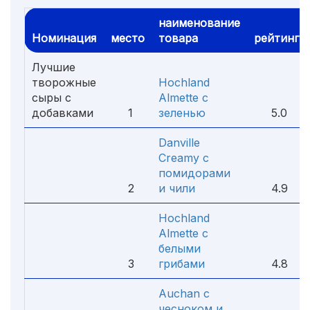
наименование
Номинация
место
товара
рейтинг
Лучшие
творожные
Hochland
сыры с
Almette с
добавками
1
зеленью
5.0
Danville
Creamy с
помидорами
2
и чили
4.9
Hochland
Almette с
белыми
3
грибами
4.8
Auchan с
чесноком и