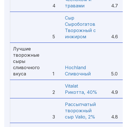
4
травами
4.7
Сыр
Сыробогатов
Творожный с
5
инжиром
4.6
Лучшие
творожные
сыры
сливочного
Hochland
вкуса
1
Сливочный
5.0
Vitalat
2
Рикотта, 40%
4.9
Рассыпчатый
творожный
3
сыр Valio, 2%
4.8