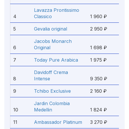
Lavazza Prontissimo
4
Classico
1 960 ₽
5
Gevalia original
2 950 ₽
Jacobs Monarch
6
Original
1 698 ₽
7
Today Pure Arabica
1 975 ₽
Davidoff Crema
8
Intense
9 350 ₽
9
Tchibo Exclusive
2 160 ₽
Jardin Colombia
10
Medellin
1 824 ₽
11
Ambassador Platinum
3 270 ₽