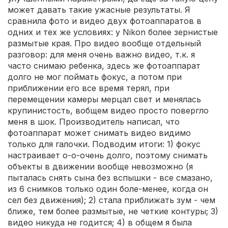
может давать такие ужасные результаты. Я
сравнила фото и видео двух фотоаппаратов в
одних и тех же условиях: у Nikon более зернистые
размытые края. Про видео вообще отдельный
разговор: для меня очень важно видео, т.к. я
часто снимаю ребенка, здесь же фотоаппарат
долго не мог поймать фокус, а потом при
приближении его все время терял, при
перемещении камеры мерцал свет и менялась
крупинистость, вобщем видео просто повергло
меня в шок. Производитель написал, что
фотоаппарат может снимать видео видимо
только для галочки. Подводим итоги: 1) фокус
настраивает о-о-очень долго, поэтому снимать
объекты в движении вообще невозможно (я
пыталась снять сына без вспышки - все смазано,
из 6 снимков только один боле-менее, когда он
сел без движения); 2) стала приближать зум - чем
ближе, тем более размытые, не четкие контуры; 3)
видео никуда не годится; 4) в общем я была