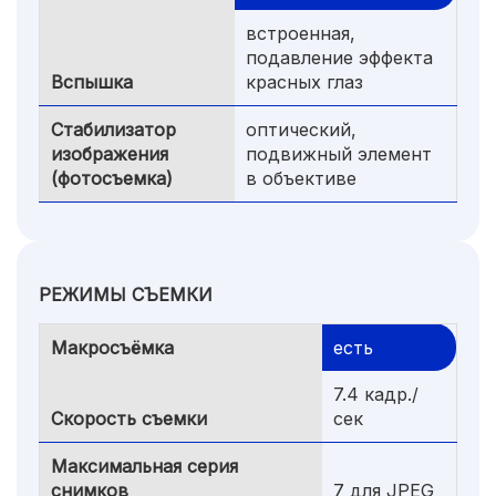
встроенная,
подавление эффекта
Вспышка
красных глаз
Стабилизатор
оптический,
изображения
подвижный элемент
(фотосъемка)
в объективе
РЕЖИМЫ СЪЕМКИ
Макросъёмка
есть
7.4 кадр./
Скорость съемки
сек
Максимальная серия
снимков
7 для JPEG