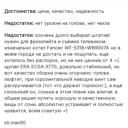
Достоинства:
цена, качество, надёжность
Недостатки:
нет уровня на голове, нет чехла
Недостатки:
ооочень долго выбирал штатив!
нужен для фриззлайта и съёмки телевиком.
изначально хотел Fancier WF-531B+WB9007A но в
моём городе не достать и не пощупать. ещё
хотелось без распорок, но на них ценник от 4 =(.
щупал ERA ECSA-3770, довольно стабильный, но
вот качество сборки очень огорчило: голова
люфтит, при горозинтальной наводке винт сам
раскручивается (тот что держит горизонт.), а ещё
скользкий он, сонька в этом плане как влитая. в
общем решил купить хорошую и качественную
вещь от сони. абсолютно устраивает и полностью
нравится, всем советую =)
str.max90