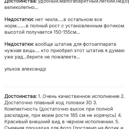
Достоинства:
удобный.малогабаритный.легкий.недо
великолепно...
Недостатки:
нет чехла.....в остальном все
норм........в полный рост с установленным фотиком
высотой получается 150-155см...
Недостатки:
вообще штатив для фотоаппарата
нужная вещь.... кто приобрел этот штатив я думаю
уже рад...берите не пожалеете...
ульхов александр
Достоинства:
1. Очень качественное исполнение 2.
Достаточно плавный ход головки 3D 3.
Компактность (достаточно высок при полной
раскладке, при моем росте 185 см не корячусь) 4.
Красивый внешний вид в чёрном исполнении. 5.
Съемная площадка для фото (поставил на фотик и