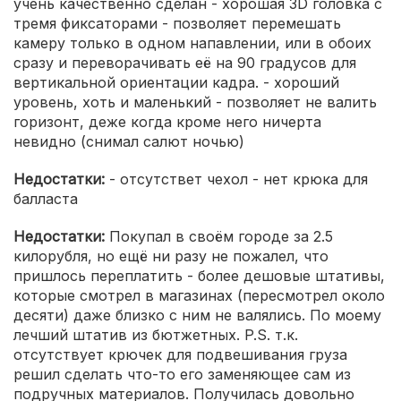
учень качественно сделан - хорошая 3D головка с
тремя фиксаторами - позволяет перемешать
камеру только в одном напавлении, или в обоих
сразу и переворачивать её на 90 градусов для
вертикальной ориентации кадра. - хороший
уровень, хоть и маленький - позволяет не валить
горизонт, деже когда кроме него ничерта
невидно (снимал салют ночью)
Недостатки:
- отсутствет чехол - нет крюка для
балласта
Недостатки:
Покупал в своём городе за 2.5
килорубля, но ещё ни разу не пожалел, что
пришлось переплатить - более дешовые штативы,
которые смотрел в магазинах (пересмотрел около
десяти) даже близко с ним не валялись. По моему
лечший штатив из бютжетных. P.S. т.к.
отсутствует крючек для подвешивания груза
решил сделать что-то его заменяющее сам из
подручных материалов. Получилась довольно