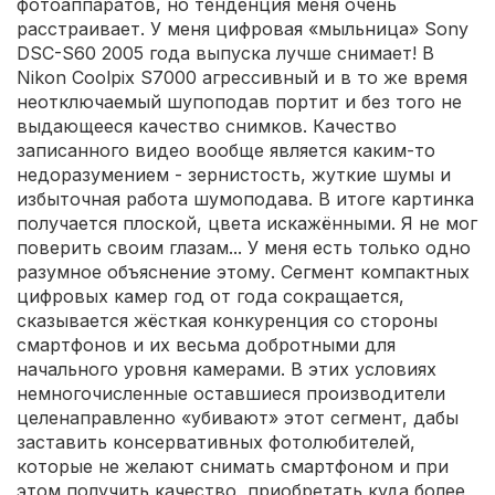
фотоаппаратов, но тенденция меня очень
расстраивает. У меня цифровая «мыльница» Sony
DSC-S60 2005 года выпуска лучше снимает! В
Nikon Coolpix S7000 агрессивный и в то же время
неотключаемый шупоподав портит и без того не
выдающееся качество снимков. Качество
записанного видео вообще является каким-то
недоразумением - зернистость, жуткие шумы и
избыточная работа шумоподава. В итоге картинка
получается плоской, цвета искажёнными. Я не мог
поверить своим глазам... У меня есть только одно
разумное объяснение этому. Сегмент компактных
цифровых камер год от года сокращается,
сказывается жёсткая конкуренция со стороны
смартфонов и их весьма добротными для
начального уровня камерами. В этих условиях
немногочисленные оставшиеся производители
целенаправленно «убивают» этот сегмент, дабы
заставить консервативных фотолюбителей,
которые не желают снимать смартфоном и при
этом получить качество, приобретать куда более