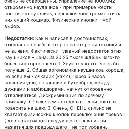
очень не совершенны. Управление на 1000XM2
откровенно неудачное - при примерке жесты
постоянно путались, переключение громкости на
них сущий кошмар. Физические кнопки - мой
выбор.
Недостатки:
Как и написал в достоинствах,
откровенно слабых сторон со стороны техники я
не выявил. Фактически, главный недостаток этих
наушников - цена. За 20-25 тысяч ждёшь чего-то
более восторгающего. 1. Звук точно хотелось бы
получше. 2. Общая эргономика наушников хороша,
но если вы - очкарик (как я), через 5 часов
ношения уши, попавшие в бутерброд между
дужками и амбюшюрами, начнут откровенно
отваливаться. Дискриминация по зрячему
признаку :) Также немного душат, если снять и
повесить на шею. 3. Очень, ОЧЕНЬ сильно не
хватает физических кнопок переключения треков :
( два нажатия для следующего трека и три
нажатия для предыдущего - не тот уровень