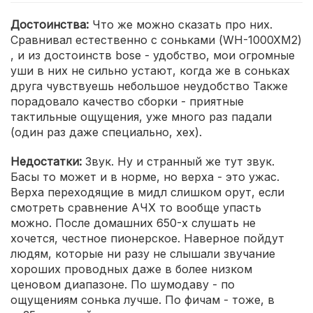
Достоинства:
Что же можно сказать про них.
Сравнивал естественно с соньками (WH-1000XM2)
, и из достоинств bose - удобство, мои огромные
уши в них не сильно устают, когда же в соньках
друга чувствуешь небольшое неудобство Также
порадовало качество сборки - приятные
тактильные ощущения, уже много раз падали
(один раз даже специально, хех).
Недостатки:
Звук. Ну и странный же тут звук.
Басы то может и в норме, но верха - это ужас.
Верха переходящие в мидл слишком орут, если
смотреть сравнение АЧХ то вообще упасть
можно. После домашних 650-х слушать не
хочется, честное пионерское. Наверное пойдут
людям, которые ни разу не слышали звучание
хороших проводных даже в более низком
ценовом диапазоне. По шумодаву - по
ощущениям сонька лучше. По фичам - тоже, в