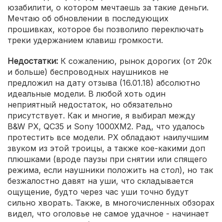
юзабилити, о котором мечтаешь за такие деньги.
Мечтаю об обновлении в последующих
прошивках, которое бы позволило переключать
треки удержанием клавиш громкости.
Недостатки:
К сожалению, рынок дорогих (от 20к
и больше) беспроводных наушников не
предложил на дату отзыва (16.01.18) абсолютно
идеальные модели. В любой хоть один
неприятный недостаток, но обязательно
присутствует. Как и многие, я выбирал между
B&W PX, QC35 и Sony 1000XM2. Рад, что удалось
протестить все модели. PX обладают наилучшим
звуком из этой троицы, а также кое-какими доп
плюшками (вроде паузы при снятии или спящего
режима, если наушники положить на стол), но так
безжалостно давят на уши, что складывается
ощущение, будто через час уши точно будут
сильно хворать. Также, в многочисленных обзорах
видел, что оголовье не самое удачное - начинает