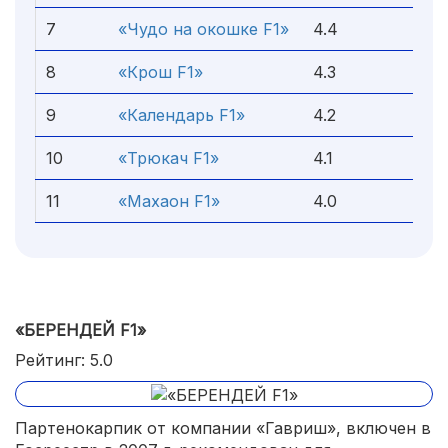
7
«Чудо на окошке F1»
4.4
8
«Крош F1»
4.3
9
«Календарь F1»
4.2
10
«Трюкач F1»
4.1
11
«Махаон F1»
4.0
«БЕРЕНДЕЙ F1»
Рейтинг: 5.0
Партенокарпик от компании «Гавриш», включен в