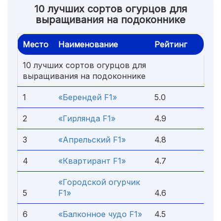
10 лучших сортов огурцов для
выращивания на подоконнике
Место
Наименование
Рейтинг
10 лучших сортов огурцов для
выращивания на подоконнике
1
«Берендей F1»
5.0
2
«Гирлянда F1»
4.9
3
«Апрельский F1»
4.8
4
«Квартирант F1»
4.7
«Городской огурчик
5
F1»
4.6
6
«Балконное чудо F1»
4.5