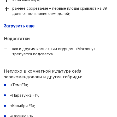
раннее созревание – первые плоды срывают на 39
день от появления семядолей;
высокая урожайность;
Загрузить еще
хороший иммунитет.
Недостатки
как и другим комнатным огурцам, «Махаону»
требуется подсветка.
Неплохо в комнатной культуре себя
зарекомендовали и другие гибриды:
«ТемпF1»;
«Паратунка F1»;
«Колибри F1»;
«Окошко F1»;