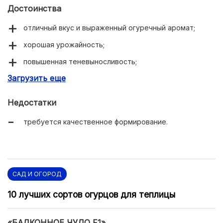
Достоинства
отличный вкус и выраженный огуречный аромат;
хорошая урожайность;
повышенная теневыносливость;
Загрузить еще
устойчивость или толерантность к большинству
огуречных болезней.
Недостатки
требуется качественное формирование.
САД И ОГОРОД
10 лучших сортов огурцов для теплицы
«БАЛКОННОЕ ЧУДО F1»