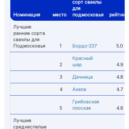
сорт свеклы
для
Номинация
место
подмосковья
рейтинг
Лучшие
ранние сорта
свеклы для
Подмосковья
1
Бордо-237
5.0
Красный
2
шар
4.9
3
Дачница
4.8
4
Акела
4.7
Грибовская
5
плоская
4.6
Лучшие
среднеспелые