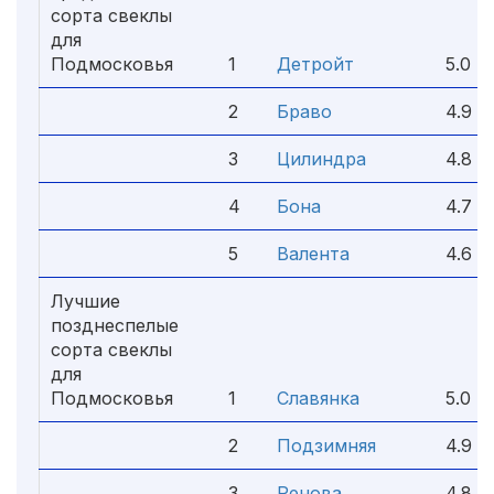
сорта свеклы
для
Подмосковья
1
Детройт
5.0
2
Браво
4.9
3
Цилиндра
4.8
4
Бона
4.7
5
Валента
4.6
Лучшие
позднеспелые
сорта свеклы
для
Подмосковья
1
Славянка
5.0
2
Подзимняя
4.9
3
Ренова
4.8