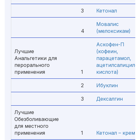
3
Кетонал
Мовалис
4
(мелоксикам)
Аскофен-П
Лучшие
(кофеин,
Анальгетики для
парацетамол,
перорального
ацетилсалицило
применения
1
кислота)
2
Ибуклин
3
Дексалгин
Лучшие
Обезболивающие
для местного
применения
1
Кетонал – крем