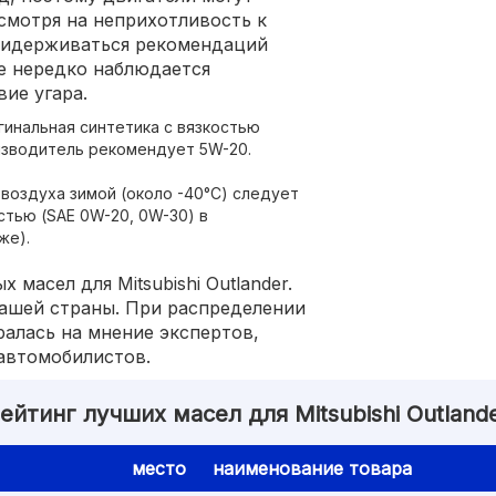
смотря на неприхотливость к
придерживаться рекомендаций
е нередко наблюдается
ие угара.
инальная синтетика с вязкостью
изводитель рекомендует 5W-20.
 воздуха зимой (около -40°С) следует
стью (SAE 0W-20, 0W-30) в
же).
 масел для Mitsubishi Outlander.
нашей страны. При распределении
ралась на мнение экспертов,
автомобилистов.
ейтинг лучших масел для Mitsubishi Outland
место
наименование товара