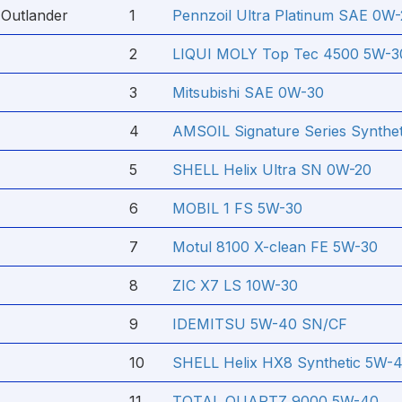
 Outlander
1
Pennzoil Ultra Platinum SAE 0W
2
LIQUI MOLY Top Tec 4500 5W-3
3
Mitsubishi SAE 0W-30
4
AMSOIL Signature Series Synthet
5
SHELL Helix Ultra SN 0W-20
6
MOBIL 1 FS 5W-30
7
Motul 8100 X-clean FE 5W-30
8
ZIC X7 LS 10W-30
9
IDEMITSU 5W-40 SN/CF
10
SHELL Helix HX8 Synthetic 5W-
11
TOTAL QUARTZ 9000 5W-40