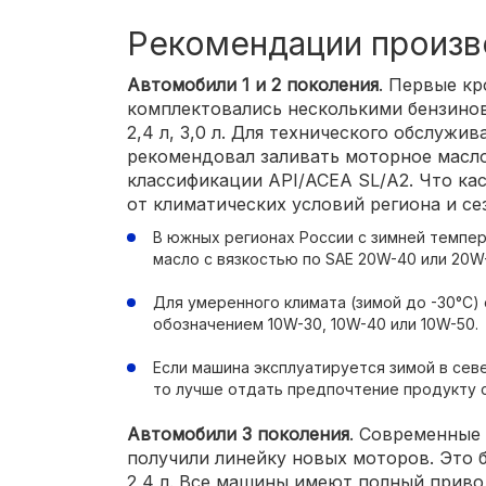
Рекомендации произв
Автомобили 1 и 2 поколения
. Первые кр
комплектовались несколькими бензинов
2,4 л, 3,0 л. Для технического обслужи
рекомендовал заливать моторное масл
классификации API/ACEA SL/A2. Что кас
от климатических условий региона и се
В южных регионах России с зимней темпер
масло с вязкостью по SAE 20W-40 или 20W
Для умеренного климата (зимой до -30°С)
обозначением 10W-30, 10W-40 или 10W-50.
Если машина эксплуатируется зимой в сев
то лучше отдать предпочтение продукту с
Автомобили 3 поколения
. Современные 
получили линейку новых моторов. Это бе
2,4 л. Все машины имеют полный приво