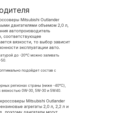
одителя
оссоверы Mitsubishi Outlander
ыми двигателями объемом 2,0 л,
вания автопроизводитель
о, соответствующее
ается вязкости, то выбор зависит
зонности эксплуатации авто.
атурой до -20°С можно заливать
-50.
 оптимально подойдет состав с
ерных регионах страны (ниже -40°С),
 вязкостью 0W-30, 5W-30 и 5W40.
кроссоверы Mitsubishi Outlander
нзиновые агрегаты 2,0 л, 2,2 л и
д, поэтому двигатели могут