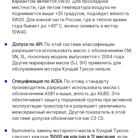
вариантом является 5W30. Для прохладной
местности, где летом температура воздуха не
поднимается выше +25 градусов, подойдет вязкость
5W20. Для южной части России, где в теплое время
года бывает до +40⁰ С, можно заливать в мотор
10W40.
Допуск по API.
По этой системе классификации
разрешается использовать масло с обозначением CM,
SN, SL, поскольку модель выпускается с 2004 года.
Другие маркировки масла (SJ, SH) применять для
обслуживания мотора Хундай Туксон нельзя.
Спецификация по АСЕА.
По этому стандарту
производитель разрешает использовать масла с
обозначением А1/В1 и выше, вплоть до А5/В5. Это
обеспечивает защиту поршневой группы при активной
эксплуатации транспорта и разрешает увеличивать
межсервисный интервал. Другой показатель в этой
системе допуска обозначается как С3-С5.
Выполнять замену моторного масла в Хундай Туксон
следует каждые
15000 км или раз в 12 месяцев
, если