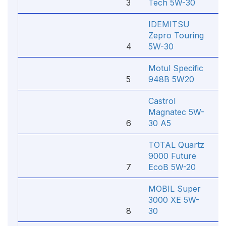
3
Tech 5W-30
7
IDEMITSU
Zepro Touring
4
5W-30
6
Motul Specific
5
948B 5W20
8
Castrol
Magnatec 5W-
6
30 A5
5
TOTAL Quartz
9000 Future
7
EcoB 5W-20
4
MOBIL Super
3000 XE 5W-
8
30
4