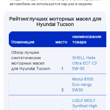
автомобиль не используется пар раз в неделю.
Рейтинглучших моторных масел для
Hyundai Tucson
наименование
ц
Номинация
место
товара
л
Обзор лучших
синтетических
SHELL Helix
моторных масел
Ultra ECT C3
для Hyundai Tucson
1
5W-30
5
Motul 8100
Eco-nergy
2
5W30
7
LIQUI MOLY
Synthoil High