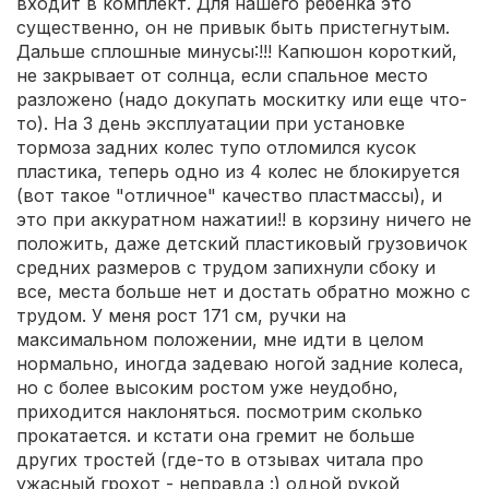
входит в комплект. Для нашего ребенка это
существенно, он не привык быть пристегнутым.
Дальше сплошные минусы:!!! Капюшон короткий,
не закрывает от солнца, если спальное место
разложено (надо докупать москитку или еще что-
то). На 3 день эксплуатации при установке
тормоза задних колес тупо отломился кусок
пластика, теперь одно из 4 колес не блокируется
(вот такое "отличное" качество пластмассы), и
это при аккуратном нажатии!! в корзину ничего не
положить, даже детский пластиковый грузовичок
средних размеров с трудом запихнули сбоку и
все, места больше нет и достать обратно можно с
трудом. У меня рост 171 см, ручки на
максимальном положении, мне идти в целом
нормально, иногда задеваю ногой задние колеса,
но с более высоким ростом уже неудобно,
приходится наклоняться. посмотрим сколько
прокатается. и кстати она гремит не больше
других тростей (где-то в отзывах читала про
ужасный грохот - неправда :) одной рукой