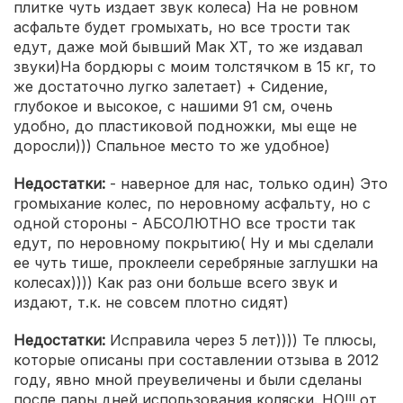
плитке чуть издает звук колеса) На не ровном
асфальте будет громыхать, но все трости так
едут, даже мой бывший Мак ХТ, то же издавал
звуки)На бордюры с моим толстячком в 15 кг, то
же достаточно лугко залетает) + Сидение,
глубокое и высокое, с нашими 91 см, очень
удобно, до пластиковой подножки, мы еще не
доросли))) Спальное место то же удобное)
Недостатки:
- наверное для нас, только один) Это
громыхание колес, по неровному асфальту, но с
одной стороны - АБСОЛЮТНО все трости так
едут, по неровному покрытию( Ну и мы сделали
ее чуть тише, проклеели серебряные заглушки на
колесах)))) Как раз они больше всего звук и
издают, т.к. не совсем плотно сидят)
Недостатки:
Исправила через 5 лет)))) Те плюсы,
которые описаны при составлении отзыва в 2012
году, явно мной преувеличены и были сделаны
после пары дней использования коляски. НО!!! от