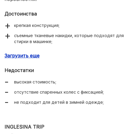
Достоинства
крепкая конструкция;
съемные тканевые накидки, которые подходят для
стирки в машинке;
капюшон до самого бампера;
Загрузить еще
корзина для мелочей на 5 кг;
Недостатки
подшипниковые колеса;
высокая стоимость;
отсутствие спаренных колес с фиксацией;
не подходит для детей в зимней одежде;
INGLESINA TRIP