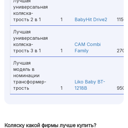
Лучшая
универсальная
коляска-
трость 2 в 1
1
BabyHit Drive2
1150
Лучшая
универсальная
коляска-
CAM Combi
трость 3 в 1
1
Family
2700
Лучшая
модель в
номинации
трансформер-
Liko Baby BT-
трость
1
1218B
9500
Коляску какой фирмы лучше купить?