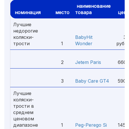
наименование
номинация
место
товара
цена
Лучшие
недорогие
коляски-
BabyHit
35
трости
1
Wonder
руб.
2
Jetem Paris
6600
3
Baby Care GT4
5900
Лучшие
коляски-
трости в
среднем
ценовом
диапазоне
1
Peg-Perego Si
1450