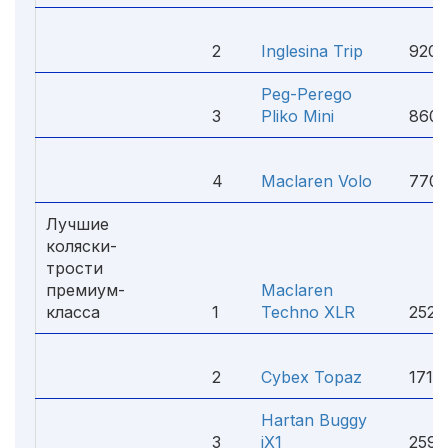
2
Inglesina Trip
9200
Peg-Perego
3
Pliko Mini
8600
4
Maclaren Volo
7700
Лучшие
коляски-
трости
премиум-
Maclaren
класса
1
Techno XLR
2520
2
Cybex Topaz
1710
Hartan Buggy
3
iX1
2590