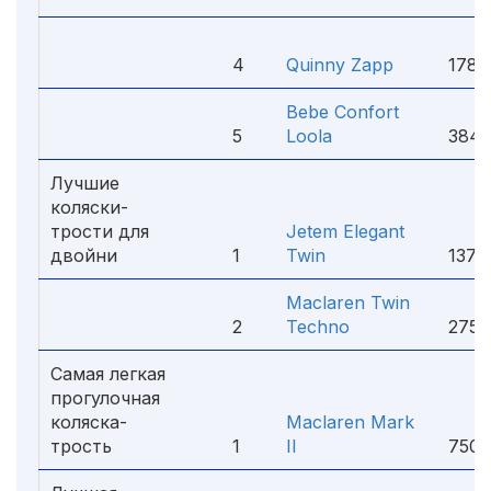
4
Quinny Zapp
1780
Bebe Confort
5
Loola
3840
Лучшие
коляски-
трости для
Jetem Elegant
двойни
1
Twin
1370
Maclaren Twin
2
Techno
2750
Самая легкая
прогулочная
коляска-
Maclaren Mark
трость
1
II
7500