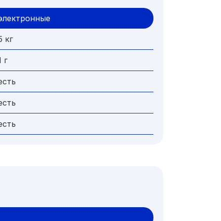
электронные
5 кг
1 г
есть
есть
есть