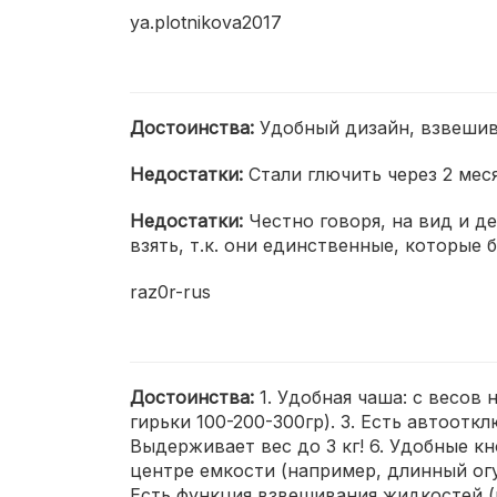
ya.plotnikova2017
Достоинства:
Удобный дизайн, взвешив
Недостатки:
Стали глючить через 2 мес
Недостатки:
Честно говоря, на вид и 
взять, т.к. они единственные, которые 
raz0r-rus
Достоинства:
1. Удобная чаша: с весов
гирьки 100-200-300гр). 3. Есть автоотк
Выдерживает вес до 3 кг! 6. Удобные к
центре емкости (например, длинный огу
Есть функция взвешивания жидкостей (