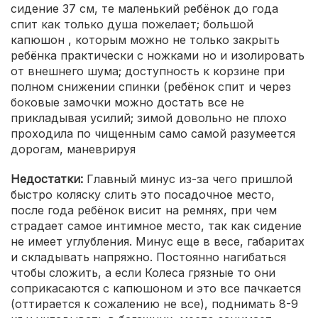
сидение 37 см, те маленький ребёнок до года
спит как только душа пожелает; большой
капюшон , которым можно не только закрыть
ребёнка практически с ножками но и изолировать
от внешнего шума; доступность к корзине при
полном снижении спинки (ребёнок спит и через
боковые замочки можно достать все не
прикладывая усилий; зимой довольно не плохо
проходила по чищенным само самой разумеется
дорогам, маневрируя
Недостатки:
Главный минус из-за чего пришлой
быстро коляску слить это посадочное место,
после года ребёнок висит на ремнях, при чем
страдает самое интимное место, так как сидение
не имеет углубления. Минус еще в весе, габаритах
и складывать напряжно. Постоянно нагибаться
чтобы сложить, а если Колеса грязные то они
соприкасаются с капюшоном и это все пачкается
(оттирается к сожалению не все), поднимать 8-9