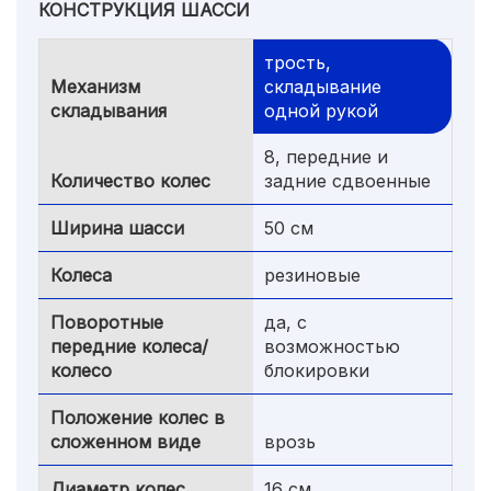
КОНСТРУКЦИЯ ШАССИ
трость,
Механизм
складывание
складывания
одной рукой
8, передние и
Количество колес
задние сдвоенные
Ширина шасси
50 см
Колеса
резиновые
Поворотные
да, с
передние колеса/
возможностью
колесо
блокировки
Положение колес в
сложенном виде
врозь
Диаметр колес
16 см