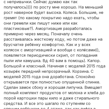
с непривычки. Сейчас думаю как так
получалось)))) по росту мне хорошо. На меньший
рост наверное будет высока. Колеса. Большие, не
гремят (по какому покрытию надо ехать, чтобы
они гремели как пишут ниже или как
пластиковые?). Амортизация разработалась
примерно через месяц. Поначалу очень
расстаивалась жесткому ходу, но потом даже на
брусчатке ребёнку комфортно. Как и у всех
колясок с амортизацией и вообще с колёсами)),
появляется периодически скрип, от попадания
пыли или камушка. Вд 40 вам в помощь). Капор.
Большой и классный. Начиная с моделей 2015 года
козырёк передний непрозрачный. Корзина. С
моделей 2015 года она доработана. Спокойно
открывается при полностью опущенной спинке.
Сделан замок сбоку и хорошая липучка. Вмещает
полный комплект продуктов от молока и хлеба до
порой картошки пары кило и даже стирального
средства. И все это шагало по ступеням со
спящим ребёнком до 4 этаже, так как лифта в