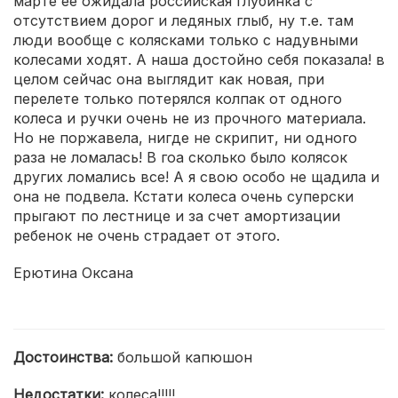
марте ее ожидала российская глубинка с
отсутствием дорог и ледяных глыб, ну т.е. там
люди вообще с колясками только с надувными
колесами ходят. А наша достойно себя показала! в
целом сейчас она выглядит как новая, при
перелете только потерялся колпак от одного
колеса и ручки очень не из прочного материала.
Но не поржавела, нигде не скрипит, ни одного
раза не ломалась! В гоа сколько было колясок
других ломались все! А я свою особо не щадила и
она не подвела. Кстати колеса очень суперски
прыгают по лестнице и за счет амортизации
ребенок не очень страдает от этого.
Ерютина Оксана
Достоинства:
большой капюшон
Недостатки:
колеса!!!!!