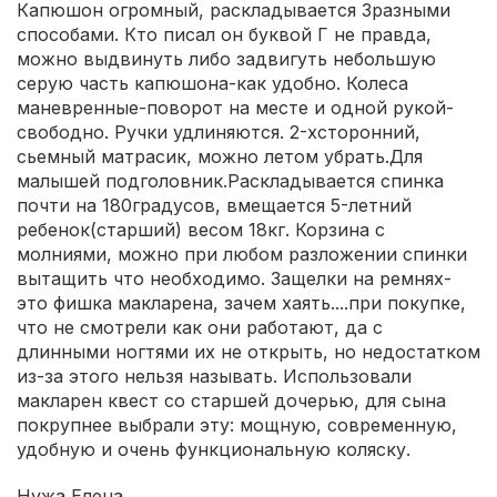
Капюшон огромный, раскладывается 3разными
способами. Кто писал он буквой Г не правда,
можно выдвинуть либо задвигуть небольшую
серую часть капюшона-как удобно. Колеса
маневренные-поворот на месте и одной рукой-
свободно. Ручки удлиняются. 2-хсторонний,
сьемный матрасик, можно летом убрать.Для
малышей подголовник.Раскладывается спинка
почти на 180градусов, вмещается 5-летний
ребенок(старший) весом 18кг. Корзина с
молниями, можно при любом разложении спинки
вытащить что необходимо. Защелки на ремнях-
это фишка макларена, зачем хаять....при покупке,
что не смотрели как они работают, да с
длинными ногтями их не открыть, но недостатком
из-за этого нельзя называть. Использовали
макларен квест со старшей дочерью, для сына
покрупнее выбрали эту: мощную, современную,
удобную и очень функциональную коляску.
Нужа Елена