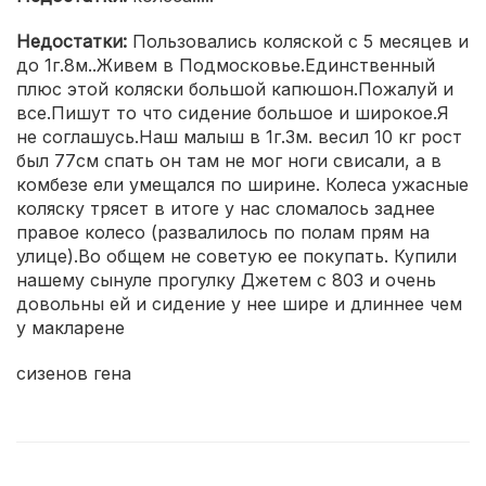
Недостатки:
Пользовались коляской с 5 месяцев и
до 1г.8м..Живем в Подмосковье.Единственный
плюс этой коляски большой капюшон.Пожалуй и
все.Пишут то что сидение большое и широкое.Я
не соглашусь.Наш малыш в 1г.3м. весил 10 кг рост
был 77см спать он там не мог ноги свисали, а в
комбезе ели умещался по ширине. Колеса ужасные
коляску трясет в итоге у нас сломалось заднее
правое колесо (развалилось по полам прям на
улице).Во общем не советую ее покупать. Купили
нашему сынуле прогулку Джетем с 803 и очень
довольны ей и сидение у нее шире и длиннее чем
у макларене
сизенов гена