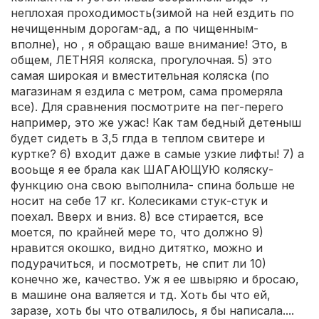
неплохая проходимость(зимой на ней ездить по
нечищенным дорогам-ад, а по чищенным-
вполне), но , я обращаю ваше внимание! Это, в
общем, ЛЕТНЯЯ коляска, прогулочная. 5) это
самая широкая и вместительная коляска (по
магазинам я ездила с метром, сама промеряла
все). Для сравнения посмотрите на пег-перего
например, это же ужас! Как там бедный детеныш
будет сидеть в 3,5 глда в теплом свитере и
куртке? 6) входит даже в самые узкие лифты! 7) а
вооьще я ее брала как ШАГАЮЩУЮ коляску-
функцию она свою выполнила- спина больше не
носит на себе 17 кг. Колесиками стук-стук и
поехал. Вверх и вниз. 8) все стирается, все
моется, по крайней мере то, что должно 9)
нравится окошко, видно дитятко, можно и
подурачиться, и посмотреть, не спит ли 10)
конечно же, качество. Уж я ее швыряю и бросаю,
в машине она валяется и тд. Хоть бы что ей,
заразе, хоть бы что отвалилось, я бы написала....