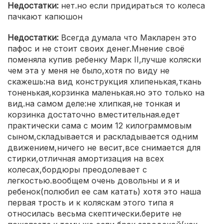
Недостатки:
нет.но если придираться то колеса
пачкают капюшон
Недостатки:
Всегда думала что Макларен это
пафос и не стоит своих денег.Мнение своё
поменяла купив ребенку Марк II,лучше коляски
чем эта у меня не было,хотя по виду не
скажешь:на вид конструкция хлипенькая,ткань
тоненькая,корзинка маленькая.но это только на
вид.на самом деле:не хлипкая,не тонкая и
корзинка достаточно вместительная.едет
практически сама с моим 12 килограммовым
сыном,складывается и раскладывается одним
движением,ничего не весит,все снимается для
стирки,отличная амортизация на всех
колесах,бордюры преодолевает с
легкостью.вообщем очень довольны и я и
ребенок(полюбил ее сам катать) хотя это наша
первая трость и к коляскам этого типа я
относилась весьма скептически.берите не