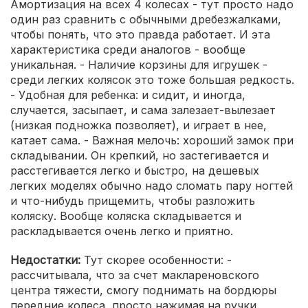
Амортизация на всех 4 колесах - тут просто надо
один раз сравнить с обычными дребезжалками,
чтобы понять, что это правда работает. И эта
характеристика среди аналогов - вообще
уникальная. - Наличие корзины для игрушек -
среди легких колясок это тоже большая редкость.
- Удобная для ребенка: и сидит, и иногда,
случается, засыпает, и сама залезает-вылезает
(низкая подножка позволяет), и играет в нее,
катает сама. - Важная мелочь: хороший замок при
складывании. Он крепкий, но застегивается и
расстегивается легко и быстро, на дешевых
легких моделях обычно надо сломать пару ногтей
и что-нибудь прищемить, чтобы разложить
коляску. Вообще коляска складывается и
раскладывается очень легко и приятно.
Недостатки:
Тут скорее особенности: -
рассчитывала, что за счет маклареновского
центра тяжести, смогу поднимать на бордюры
передние колеса, просто нажимая на ручки