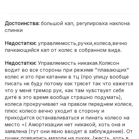
Достоинства:
большой кап, регулировка наклона
спинки
Недостатки:
управляемость,ручки,колеса,вечно
пачкающийся кап от колес в собранном виде.
Недостатки:
Управляемость никакая.Колясон
водит во все стороны при режиме "плавающих"
колес и это при катании в тц (про улицу вообще
писать не буду потому как трясет так что кажется
что у меня тремор рук, как там чувствует себя
дитё в это время вообще страшно подумать),
колеса прокручивает на правом переднем колесе,
плюс колесо вечно уходит в сторону и
приходится останавливаться и пинать колесо на
место =( Амортизации нет никакой, хоть она и
заявлена (тут они явно вводят в заблуждение). От
ручек появились мазоли на руках. (жесть, хоть в