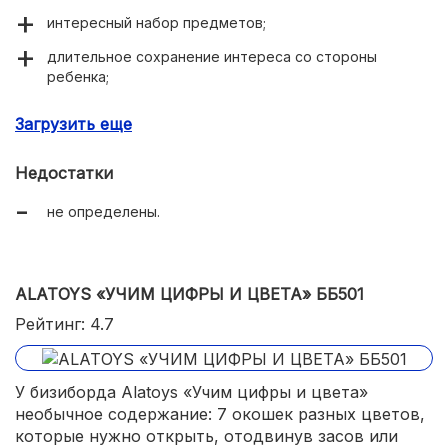
интересный набор предметов;
длительное сохранение интереса со стороны
ребенка;
универсальный размер для домашнего
Загрузить еще
использования и в дороге;
безопасна форма – углы закруглены, поверхности
Недостатки
зашлифованы;
не определены.
безопасная краска.
ALATOYS «УЧИМ ЦИФРЫ И ЦВЕТА» ББ501
Рейтинг: 4.7
У бизиборда Alatoys «Учим цифры и цвета»
необычное содержание: 7 окошек разных цветов,
которые нужно открыть, отодвинув засов или