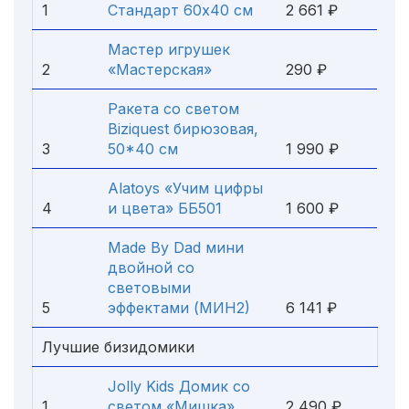
1
Стандарт 60х40 см
2 661 ₽
Мастер игрушек
2
«Мастерская»
290 ₽
Ракета со светом
Biziquest бирюзовая,
3
50*40 см
1 990 ₽
Alatoys «Учим цифры
4
и цвета» ББ501
1 600 ₽
Made By Dad мини
двойной со
световыми
5
эффектами (МИН2)
6 141 ₽
Лучшие бизидомики
Jolly Kids Домик со
1
светом «Мишка»
2 490 ₽