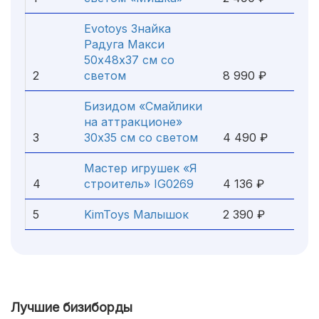
Evotoys Знайка
Радуга Макси
50х48х37 см со
2
светом
8 990 ₽
Бизидом «Смайлики
на аттракционе»
3
30х35 см со светом
4 490 ₽
Мастер игрушек «Я
4
строитель» IG0269
4 136 ₽
5
KimToys Малышок
2 390 ₽
Лучшие бизиборды