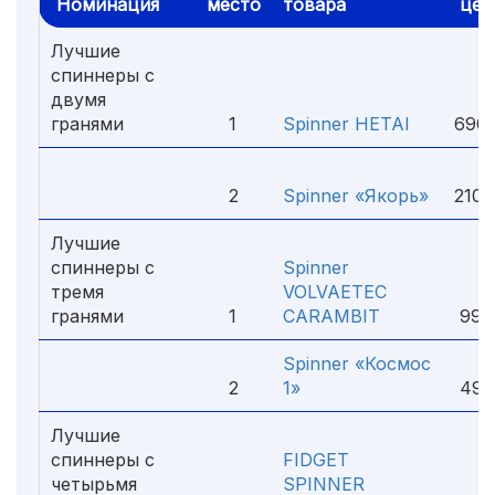
Номинация
место
товара
цен
Лучшие
спиннеры с
двумя
гранями
1
Spinner HETAI
690 
2
Spinner «Якорь»
210 
Лучшие
спиннеры с
Spinner
тремя
VOLVAETEC
гранями
1
CARAMBIT
990
Spinner «Космос
2
1»
490
Лучшие
спиннеры с
FIDGET
четырьмя
SPINNER