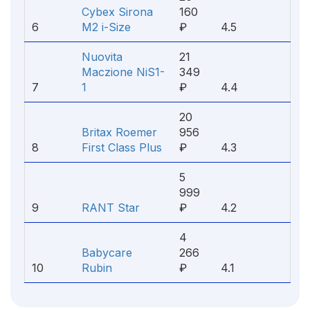
Cybex Sirona
160
6
M2 i-Size
₽
4.5
Nuovita
21
Maczione NiS1-
349
7
1
₽
4.4
20
Britax Roemer
956
8
First Class Plus
₽
4.3
5
999
9
RANT Star
₽
4.2
4
Babycare
266
10
Rubin
₽
4.1