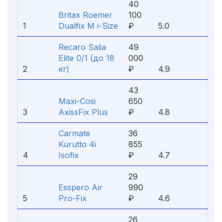
40
Britax Roemer
100
1
Dualfix M i-Size
₽
5.0
Recaro Salia
49
Elite 0/1 (до 18
000
2
кг)
₽
4.9
43
Maxi-Cosi
650
3
AxissFix Plus
₽
4.8
Carmate
36
Kurutto 4i
855
4
Isofix
₽
4.7
29
Esspero Air
990
5
Pro-Fix
₽
4.6
26