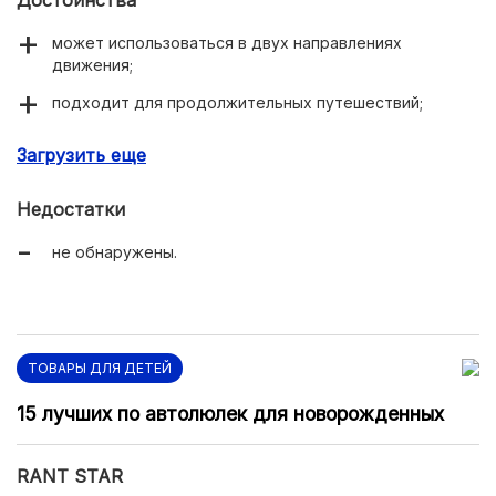
Достоинства
может использоваться в двух направлениях
движения;
подходит для продолжительных путешествий;
чехол для сидения можно стирать в машинке-
Загрузить еще
автомат;
ремни удобно регулируются.
Недостатки
не обнаружены.
ТОВАРЫ ДЛЯ ДЕТЕЙ
15 лучших по автолюлек для новорожденных
RANT STAR