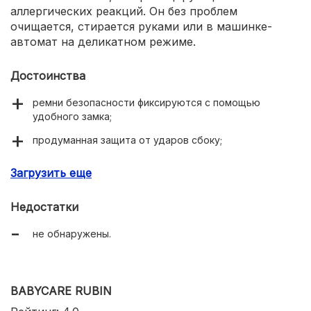
аллергических реакций. Он без проблем
очищается, стирается руками или в машинке-
автомат на деликатном режиме.
Достоинства
ремни безопасности фиксируются с помощью
удобного замка;
продуманная защита от ударов сбоку;
легко фиксируется в транспортных средствах любой
Загрузить еще
марки;
мягкий съемный вкладыш подходит для самых
Недостатки
маленьких.
не обнаружены.
BABYCARE RUBIN