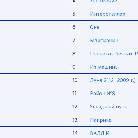
4
Заражение
5
Интерстеллар
6
Она
7
Марсианин
8
Планета обезьян: 
9
Из машины
10
Луна 2112 (2009 г.)
11
Район №9
12
Звездный путь
13
Паприка
14
ВАЛЛ·И