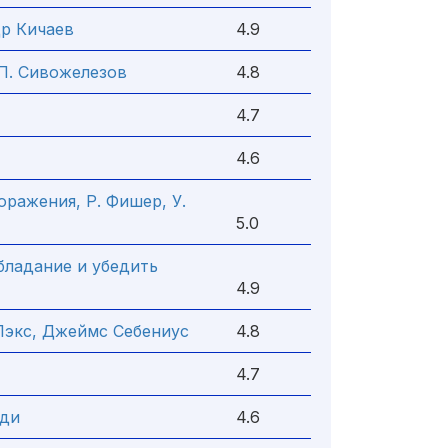
др Кичаев
4.9
П. Сивожелезов
4.8
4.7
4.6
оражения, Р. Фишер, У.
5.0
бладание и убедить
4.9
Лэкс, Джеймс Себениус
4.8
4.7
еди
4.6