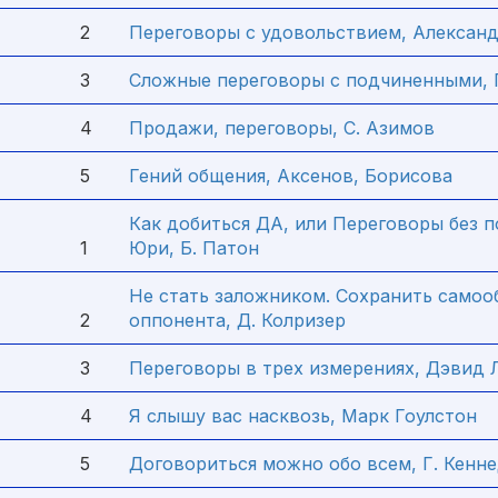
2
Переговоры с удовольствием, Алексан
3
Сложные переговоры с подчиненными, 
4
Продажи, переговоры, С. Азимов
5
Гений общения, Аксенов, Борисова
Как добиться ДА, или Переговоры без п
1
Юри, Б. Патон
Не стать заложником. Сохранить самоо
2
оппонента, Д. Колризер
3
Переговоры в трех измерениях, Дэвид 
4
Я слышу вас насквозь, Марк Гоулстон
5
Договориться можно обо всем, Г. Кенн