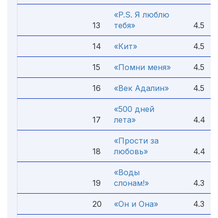
«P.S. Я люблю
13
тебя»
4.5
14
«Кит»
4.5
15
«Помни меня»
4.5
16
«Век Адалин»
4.5
«500 дней
17
лета»
4.4
«Прости за
18
любовь»
4.4
«Воды
19
слонам!»
4.3
20
«Он и Она»
4.3