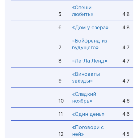
«Спеши
5
любить»
4.8
6
«Дом у озера»
4.8
«Бойфренд из
7
будущего»
4.7
8
«Ла-Ла Ленд»
4.7
«Виноваты
9
звёзды»
4.7
«Сладкий
10
ноябрь»
4.6
11
«Один день»
4.6
«Поговори с
12
ней»
4.5