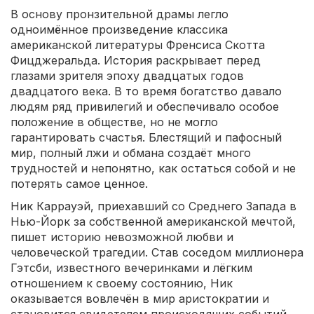
В основу пронзительной драмы легло
одноимённое произведение классика
американской литературы Френсиса Скотта
Фицджеральда. История раскрывает перед
глазами зрителя эпоху двадцатых годов
двадцатого века. В то время богатство давало
людям ряд привилегий и обеспечивало особое
положение в обществе, но не могло
гарантировать счастья. Блестящий и пафосный
мир, полный лжи и обмана создаёт много
трудностей и непонятно, как остаться собой и не
потерять самое ценное.
Ник Каррауэй, приехавший со Среднего Запада в
Нью-Йорк за собственной американской мечтой,
пишет историю невозможной любви и
человеческой трагедии. Став соседом миллионера
Гэтсби, известного вечеринками и лёгким
отношением к своему состоянию, Ник
оказывается вовлечён в мир аристократии и
становится свидетелем происходящих событий,