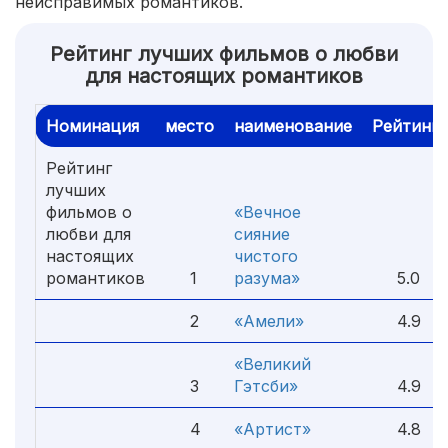
неисправимых романтиков.
Рейтинг лучших фильмов о любви
для настоящих романтиков
Номинация
место
наименование
Рейтинг
Рейтинг
лучших
фильмов о
«Вечное
любви для
сияние
настоящих
чистого
романтиков
1
разума»
5.0
2
«Амели»
4.9
«Великий
3
Гэтсби»
4.9
4
«Артист»
4.8