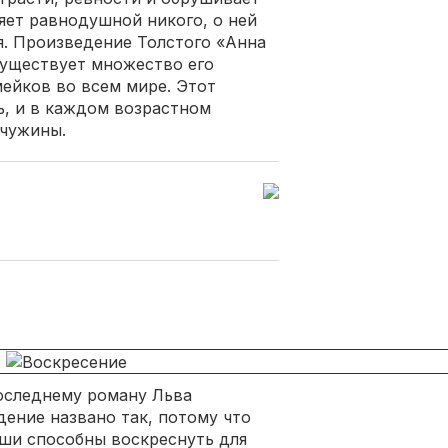
ляет равнодушной никого, о ней
ия. Произведение Толстого «Анна
существует множество его
мейков во всем мире. Этот
, и в каждом возрастном
мчужины.
оследнему роману Льва
дение названо так, потому что
ши способны воскреснуть для