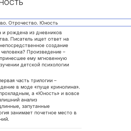
ЮНОСТЬ
а и рождена из дневников
тва. Писатель ищет ответ на
и непосредственное создание
 человека? Произведение –
 принесшее ему мгновенную
 изучении детской психологии
ервая часть трилогии –
едение в моде «пуще кринолина».
прохладным, а «Юность» и вовсе
злишний анализ
длинные, запутанные
огия занимает почетное место в
ний.