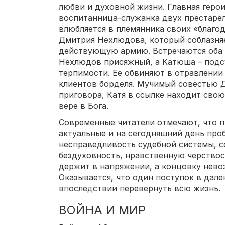
любви и духовной жизни. Главная геро
воспитанница-служанка двух престарел
влюбляется в племянника своих «благо
Дмитрия Нехлюдова, который соблазняе
действующую армию. Встречаются оба г
Нехлюдов присяжный, а Катюша – подсу
терпимости. Ее обвиняют в отравлении 
клиентов борделя. Мучимый совестью 
приговора, Катя в ссылке находит сво
вере в Бога.
Современные читатели отмечают, что 
актуальные и на сегодняшний день про
несправедливость судебной системы, с
бездуховность, нравственную черствос
держит в напряжении, а концовку нево
Оказывается, что один поступок в дал
впоследствии перевернуть всю жизнь.
ВОЙНА И МИР