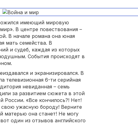
оложился имеющий мировую
мир». В центре повествования –
ой. В начале романа она юная
ая мать семейства. В
ий и судеб, каждая из которых
внодушным. События происходят в
оном.
еиздавался и экранизировался. В
ла телевизионная 6-ти серийная
удитория невиданная – семь
дили за развитием сюжета в этой
 России. «Все кончилось?! Нет!
т свою ужасную бороду! Верните
ой матерью она станет! Не могу
– вот один из отзывов английского