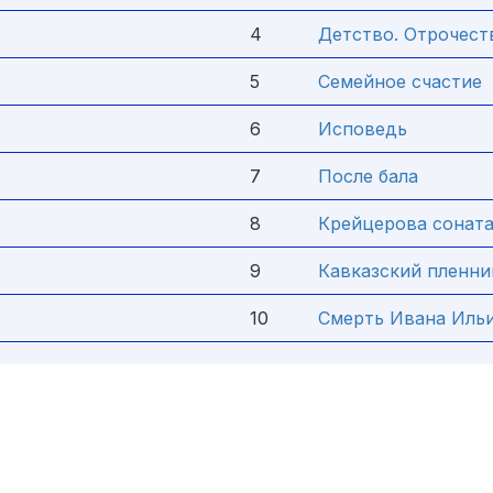
4
Детство. Отрочест
5
Семейное счастие
6
Исповедь
7
После бала
8
Крейцерова сонат
9
Кавказский пленни
10
Смерть Ивана Иль