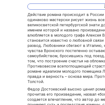
Действие романа происходит в России 
одинаково мастерски рисует жизнь всех
великосветской петербургской знати до
именем которой и названо произведени
влюбляется в молодого графа Алексея 
становится известно о любовной связи 
развод. Любовники сбегают в Италию, н
чувства Вронского постепенно остываю
самоубийством, бросившись под поезд.
том, что построение счастья на обломк
Противовесом всепоглощающей страст
романе идеализм молодого помещика Ле
правда и верность – основа мира. Прот
Толстой.
Федор Достоевский высоко ценил роман
прочитав его произведение, назвал «бо
создается впечатление, что автор до м
понимает суть и последствия измены, 