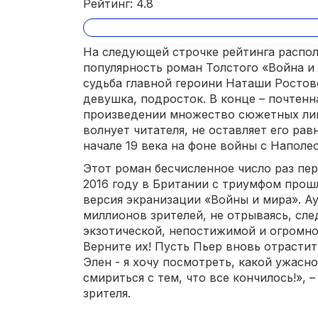
Рейтинг: 4.8
На следующей строчке рейтинга расп
популярность роман Толстого «Война и 
судьба главной героини Наташи Ростов
девушка, подросток. В конце – почтенн
произведении множество сюжетных лин
волнует читателя, не оставляет его ра
начале 19 века на фоне войны с Наполе
Этот роман бесчисленное число раз пер
2016 году в Британии с триумфом прош
версия экранизации «Войны и мира». А
миллионов зрителей, не отрываясь, сле
экзотической, непостижимой и огромной
Верните их! Пусть Пьер вновь отрасти
Элен - я хочу посмотреть, какой ужасн
смириться с тем, что все кончилось!», 
зрителя.