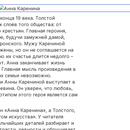
конца 19 века. Толстой
 слоёв того общества: от
 крестьян. Главная героиня,
е, будучи замужней дамой,
Вронского. Мужу Карениной
жены, но он не соглашается на
о их счастье длится недолго –
т. Анна заканчивает жизнь
 Главная мысль произведения в
ах семьи невозможно.
и Анны Карениной выступает в
вина. Он уверен, что любовь,
отипом этого героя является сам
 «Анна Каренина», а Толстого,
гом искусства». У читателя
ельчайших деталей разбирает и
страсти, ревности и обрушивает