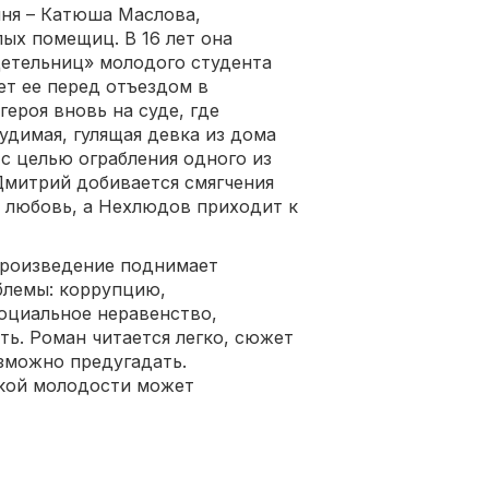
иня – Катюша Маслова,
ых помещиц. В 16 лет она
детельниц» молодого студента
т ее перед отъездом в
ероя вновь на суде, где
димая, гулящая девка из дома
с целью ограбления одного из
Дмитрий добивается смягчения
ю любовь, а Нехлюдов приходит к
произведение поднимает
блемы: коррупцию,
оциальное неравенство,
ть. Роман читается легко, сюжет
зможно предугадать.
екой молодости может