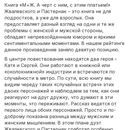
Книга «М+Ж. А черт с ним, с этим платьем!»
Жвалевского и Пастернак – это книга не для
подростков, а уже для взрослых. Она
предоставляет разный взгляд на одни и те же
проблемы с женской и мужской стороны,
обладает непревзойденным юмором и яркими
сентиментальными моментами. В нашем рейтинге
данное произведение заняло девятую позицию.
В центре повествования находятся два героя –
Катя и Сергей. Они работают в книжной или
«околокнижной» индустрии и встречаются по
случайности в метро. По сути, всю книгу мы
видим череду таких «случайных встреч» этих
двоих персонажей и наблюдаем за тем, как они
реагируют на друг дружку, что думают в эти
моменты, что переживают. Рассказ ведется от
первого лица обоих персонажей. Просто и по-
доброму показана разница между мужским и
женским мышлением. В этом плане дуэт
Жвалевского и Пастернак сработал особенно