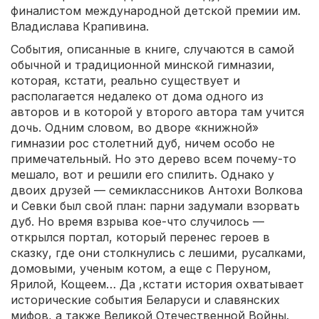
финалистом международной детской премии им.
Владислава Крапивина.
События, описанные в книге, случаются в самой
обычной и традиционной минской гимназии,
которая, кстати, реально существует и
располагается недалеко от дома одного из
авторов и в которой у второго автора там учится
дочь. Одним словом, во дворе «книжной»
гимназии рос столетний дуб, ничем особо не
примечательный. Но это дерево всем почему-то
мешало, вот и решили его спилить. Однако у
двоих друзей — семиклассников Антохи Волкова
и Севки был свой план: парни задумали взорвать
дуб. Но время взрыва кое-что случилось —
открылся портал, который перенес героев в
сказку, где они столкнулись с лешими, русалками,
домовыми, ученым котом, а еще с Перуном,
Ярилой, Кощеем… Да ,кстати история охватывает
исторические события Беларуси и славянских
мифов, а также Великой Отечественной Войны.