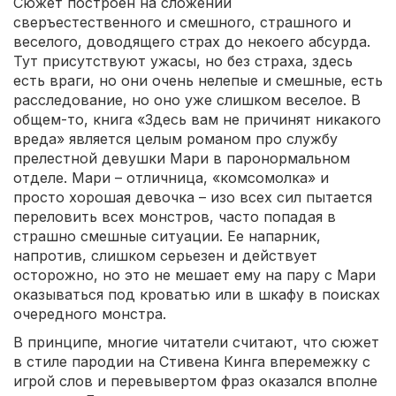
Сюжет построен на сложении
сверъестественного и смешного, страшного и
веселого, доводящего страх до некоего абсурда.
Тут присутствуют ужасы, но без страха, здесь
есть враги, но они очень нелепые и смешные, есть
расследование, но оно уже слишком веселое. В
общем-то, книга «Здесь вам не причинят никакого
вреда» является целым романом про службу
прелестной девушки Мари в паронормальном
отделе. Мари – отличница, «комсомолка» и
просто хорошая девочка – изо всех сил пытается
переловить всех монстров, часто попадая в
страшно смешные ситуации. Ее напарник,
напротив, слишком серьезен и действует
осторожно, но это не мешает ему на пару с Мари
оказываться под кроватью или в шкафу в поисках
очередного монстра.
В принципе, многие читатели считают, что сюжет
в стиле пародии на Стивена Кинга вперемежку с
игрой слов и перевывертом фраз оказался вполне