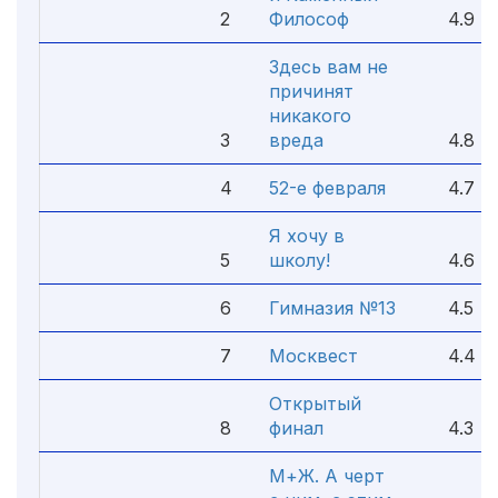
2
Философ
4.9
Здесь вам не
причинят
никакого
3
вреда
4.8
4
52-е февраля
4.7
Я хочу в
5
школу!
4.6
6
Гимназия №13
4.5
7
Москвест
4.4
Открытый
8
финал
4.3
М+Ж. А черт