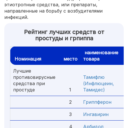
этиотропные средства, или препараты,
направленные на борьбу с возбудителями
инфекций.
Рейтинг лучших средств от
простуды и грпиппа
наименование
Номинация
место
товара
Лучшие
противовирусные
Тамифлю
средства при
(Инфлюцеин,
простуде
1
Тамидес)
0
2
Гриппферон
3
Ингавирин
4
Арбидол