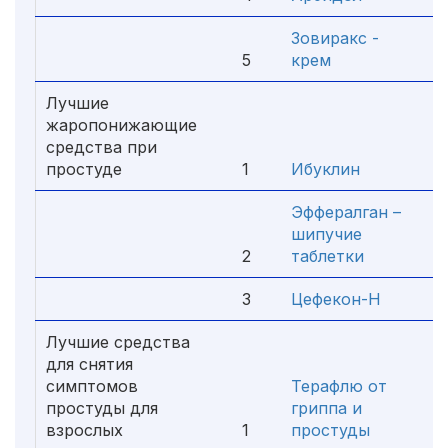
Зовиракс -
5
крем
Лучшие
жаропонижающие
средства при
простуде
1
Ибуклин
Эффералган –
шипучие
2
таблетки
3
Цефекон-Н
Лучшие средства
для снятия
симптомов
Терафлю от
простуды для
гриппа и
взрослых
1
простуды